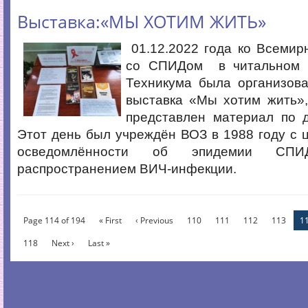
Выставка:«МЫ ХОТИМ ЖИТЬ»
01.12.2022 года ко Всеми
со СПИДом в читальном з
Техникума была организова
выставка «Мы хотим жить»,
представлен материал по д
Этот день был учреждён ВОЗ в 1988 году с
осведомлённости об эпидемии СПИД
распространением ВИЧ-инфекции.
Page 114 of 194
« First
‹ Previous
110
111
112
113
1
118
Next ›
Last »