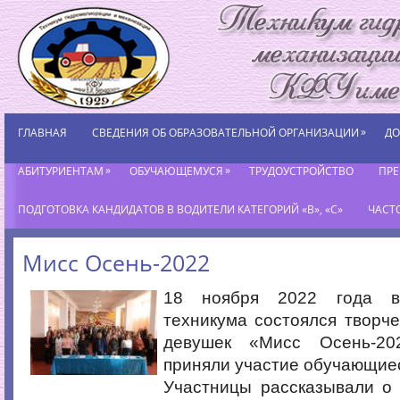
»
ГЛАВНАЯ
СВЕДЕНИЯ ОБ ОБРАЗОВАТЕЛЬНОЙ ОРГАНИЗАЦИИ
ДО
»
»
АБИТУРИЕНТАМ
ОБУЧАЮЩЕМУСЯ
ТРУДОУСТРОЙСТВО
ПР
ПОДГОТОВКА КАНДИДАТОВ В ВОДИТЕЛИ КАТЕГОРИЙ «В», «С»
ЧАСТ
Мисс Осень-2022
18 ноября 2022 года в
техникума состоялся творче
девушек «Мисс Осень-20
приняли участие обучающиес
Участницы рассказывали о 