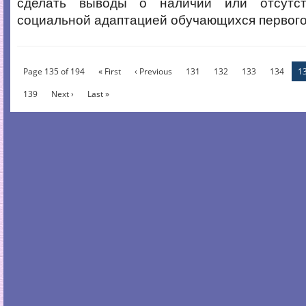
сделать выводы о наличии или отсутс
социальной адаптацией обучающихся первого
Page 135 of 194
« First
‹ Previous
131
132
133
134
1
139
Next ›
Last »