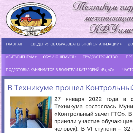
»
ГЛАВНАЯ
СВЕДЕНИЯ ОБ ОБРАЗОВАТЕЛЬНОЙ ОРГАНИЗАЦИИ
ДО
»
»
АБИТУРИЕНТАМ
ОБУЧАЮЩЕМУСЯ
ТРУДОУСТРОЙСТВО
ПР
ПОДГОТОВКА КАНДИДАТОВ В ВОДИТЕЛИ КАТЕГОРИЙ «В», «С»
ЧАСТ
В Техникуме прошел Контрольный
27 января 2022 года в с
Техникума состоялась Муни
«Контрольный зачет ГТО». В 
приняли участие обучающиеся
человек). В VI ступени – 32