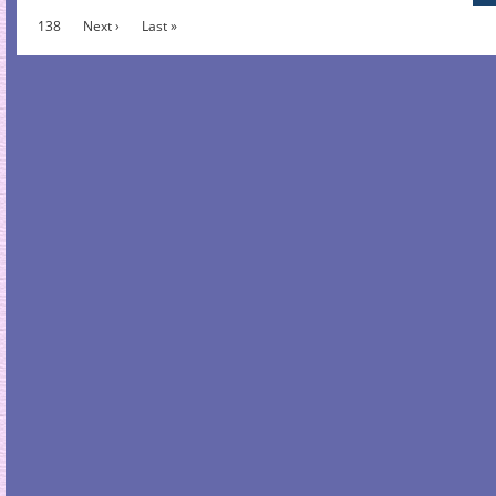
138
Next ›
Last »