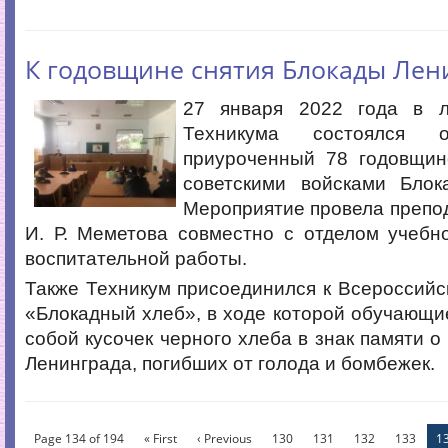
К годовщине снятия Блокады Лен
27 января 2022 года в л
Техникума состоялся о
приуроченный 78 годовщин
советскими войсками Блок
Мероприятие провела препо
И. Р. Меметова совместно с отделом учебн
воспитательной работы.
Также Техникум присоединился к Всероссийс
«Блокадный хлеб», в ходе которой обучающие
собой кусочек черного хлеба в знак памяти о
Ленинграда, погибших от голода и бомбежек.
Page 134 of 194
« First
‹ Previous
130
131
132
133
1