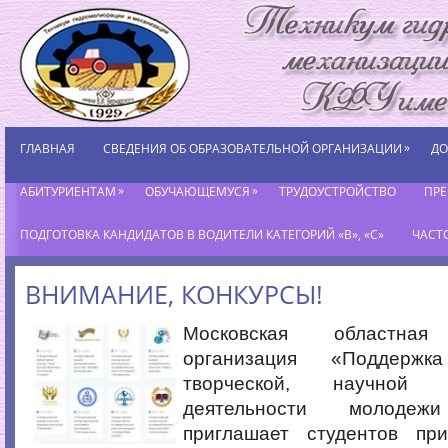
»
ГЛАВНАЯ
СВЕДЕНИЯ ОБ ОБРАЗОВАТЕЛЬНОЙ ОРГАНИЗАЦИИ
ДО
»
»
АБИТУРИЕНТАМ
ОБУЧАЮЩЕМУСЯ
ТРУДОУСТРОЙСТВО
ПР
ПОДГОТОВКА КАНДИДАТОВ В ВОДИТЕЛИ КАТЕГОРИЙ «В», «С»
ЧАСТ
ВНИМАНИЕ, КОНКУРСЫ!
Московская областная
организация «Поддерж
творческой, научной 
деятельности молодеж
приглашает студентов пр