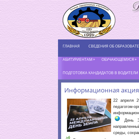
ГЛАВНАЯ
СВЕДЕНИЯ ОБ ОБРАЗОВАТ
»
»
АБИТУРИЕНТАМ
ОБУЧАЮЩЕМУСЯ
ПОДГОТОВКА КАНДИДАТОВ В ВОДИТЕЛИ К
Информационная акция
22 апреля 2
педагогом-ор
информацион
День Зе
направленны
среды, сохра