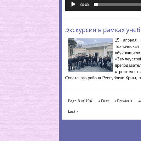
00:00
Экскурсия в рамках уче
15 апреля 
Техническая
обучающиес
«Землеустр
преподават
строительст
Советского района Республики Крым, г
Page 8 of 194
« First
‹ Previous
4
Last »