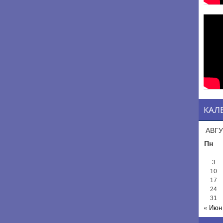
КАЛ
АВГУ
Пн
3
10
17
24
31
« Июн