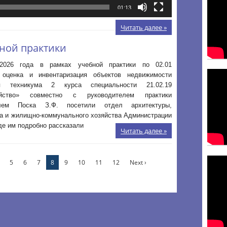
01:13
Читать далее »
бной практики
2026 года в рамках учебной практики по 02.01
 оценка и инвентаризация объектов недвижимости
я техникума 2 курса специальности 21.02.19
ойство» совместно с руководителем практики
елем Поска З.Ф. посетили отдел архитектуры,
ва и жилищно-коммунального хозяйства Администрации
де им подробно рассказали
Читать далее »
5
6
7
8
9
10
11
12
Next ›