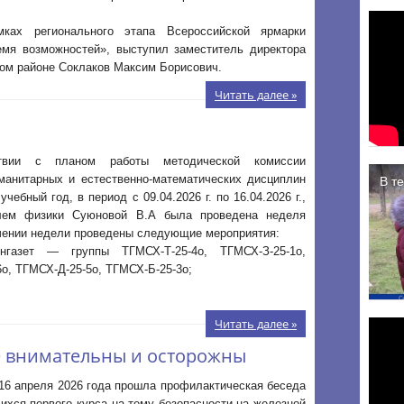
ках регионального этапа Всероссийской ярмарки
емя возможностей», выступил заместитель директора
ком районе Соклаков Максим Борисович.
Читать далее »
твии с планом работы методической комиссии
уманитарных и естественно-математических дисциплин
учебный год, в период с 09.04.2026 г. по 16.04.2026 г.,
лем физики Суюновой В.А была проведена неделя
чении недели проведены следующие мероприятия:
нгазет — группы ТГМСХ-Т-25-4о, ТГМСХ-З-25-1о,
о, ТГМСХ-Д-25-5о, ТГМСХ-Б-25-3о;
Читать далее »
е внимательны и осторожны
16 апреля 2026 года прошла профилактическая беседа
хся первого курса на тему безопасности на железной