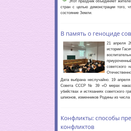
Этот праздник объединяет жителей
стран с целью демонстрации того, ч
состояние Земли.
В память о геноциде со
21 апреля 2
истории Гаси
воспитател
приуроченн
советского 
Отечественно
Дата выбрана неслучайно. 19 апреля
Совета СССР № 39 «О мерах наказа
убийствах и истязаниях советского г
шпионов, изменников Родины из числа 
Конфликты: способы пр
конфликтов