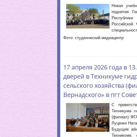
Новая учебн
поднятия Г
Республики
Российской 
специальнос
Фото: студенческий медиацентр
17 апреля 2026 года в 1
дверей в Техникуме ги
сельского хозяйства (фи
Вернадского» в пгт Сове
С приветст
Техникума г
(филиал) ФГ
Луценко Ната
Будущие аби
Техникуме,