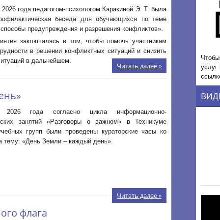
 2026 года педагогом‑психологом Каракиной Э. Т. была
рофилактическая беседа для обучающихся по теме
способы предупреждения и разрешения конфликтов».
иятия заключалась в том, чтобы помочь участникам
трудности в решении конфликтных ситуаций и снизить
Чтобы
ситуаций в дальнейшем.
Читать далее »
услуг
ссылк
ень»
ВИД
 2026 года согласно цикла информационно-
ьских занятий «Разговоры о важном» в Техникуме
учебных групп были проведены кураторские часы ко
 тему: «День Земли – каждый день».
Читать далее »
ого флага