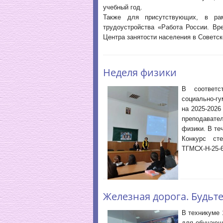
учебный год.
Также для присутствующих, в рам
трудоустройства «Работа России. Вр
Центра занятости населения в Советс
Неделя физики
В соответс
социально-г
на 2025-2026 
преподавате
физики. В те
Конкурс сте
ТГМСХ-Н-25-6
Железная дорога. Будьт
В техникуме 
для обучающи