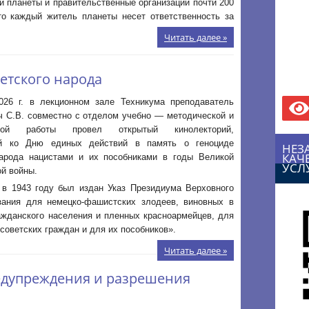
 планеты и правительственные организации почти 200
то каждый житель планеты несет ответственность за
Читать далее »
ветского народа
026 г. в лекционном зале Техникума преподаватель
ч С.В. совместно с отделом учебно — методической и
ьной работы провел открытый кинолекторий,
ый ко Дню единых действий в память о геноциде
НЕЗ
КАЧ
народа нацистами и их пособниками в годы Великой
УСЛ
й войны.
 в 1943 году был издан Указ Президиума Верховного
ния для немецко-фашистских злодеев, виновных в
ражданского населения и пленных красноармейцев, для
советских граждан и для их пособников».
Читать далее »
едупреждения и разрешения