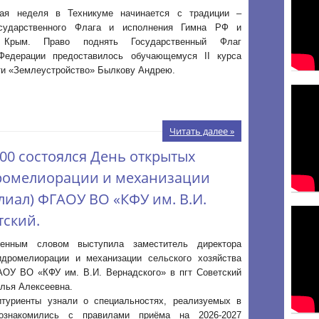
ая неделя в Техникуме начинается с традиции –
осударственного Флага и исполнения Гимна РФ и
 Крым. Право поднять Государственный Флаг
Федерации предоставилось обучающемуся II курса
ти «Землеустройство» Былкову Андрею.
Читать далее »
3.00 состоялся День открытых
дромелиорации и механизации
лиал) ФГАОУ ВО «КФУ им. В.И.
тский.
венным словом выступила заместитель директора
идромелиорации и механизации сельского хозяйства
АОУ ВО «КФУ им. В.И. Вернадского» в пгт Советский
лья Алексеевна.
туриенты узнали о специальностях, реализуемых в
 ознакомились с правилами приёма на 2026-2027