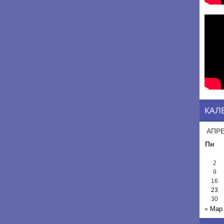
КАЛ
АПРЕ
Пн
2
9
16
23
30
« Мар