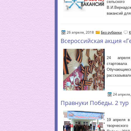
сельског
В.И.Вернад
вакансий для
26 апреля, 2018
Без рубрики
К
Всероссийская акция «Г
24 апрел
стартовала
Обучающиеся
рассказывали
24 апреля
Правнуки Победы. 2 тур
19 апреля в
творческог