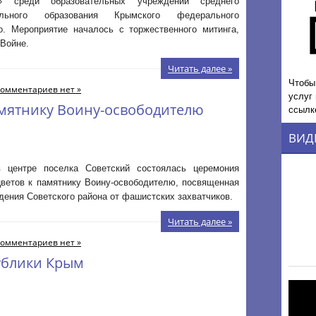
8» среди образовательных учреждений среднего
ального образования Крымского федерального
о. Мероприятие началось с торжественного митинга,
Войне.
Читать далее »
Чтобы
омментариев нет »
услуг
амятнику Воину-освободителю
ссылк
ВИД
 центре поселка Советский состоялась церемония
цветов к памятнику Воину-освободителю, посвященная
ения Советского района от фашистских захватчиков.
Читать далее »
омментариев нет »
ублики Крым