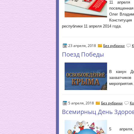
11 апреля 
посвященная
Олег Владим
Конституци
республики 11 апреля 2014 года.
23 апреля, 2018
Без рубрики
К
Поезд Победы
В канун Дн
захватчико
мероприятия.
5 апреля, 2018
Без рубрики
Ко
Всемирныц День Здоро
5 апреля,