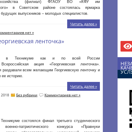
о хозяйства (филиал) ФГАОУ ВО «КФУ им
ского» в Советском районе состоялась ярмарка
 будущих выпускников – молодых специалистов.
Читать далее »
омментариев нет »
еоргиевская ленточка»
я в Техникуме как и по всей России
НЕЗ
 Всероссийская акция «Георгиевская ленточка».
КАЧ
 раздавали всем желающим Георгиевскую ленточку и
УСЛ
 ее историю.
Читать далее »
, 2018
Без рубрики
Комментариев нет »
 Техникуме состоялся финал третьего студенческого
о военно-патриотического конкурса «Правнуки