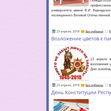
Победы-201
профессион
университета имени В.И. Вернадског
посвященного Великой Отечественной 
23 апреля, 2018
Без рубрики
К
Возложение цветов к п
13 апреля в
возложения 
Дню освобожд
23 апреля, 2018
Без рубрики
К
День Конституции Респ