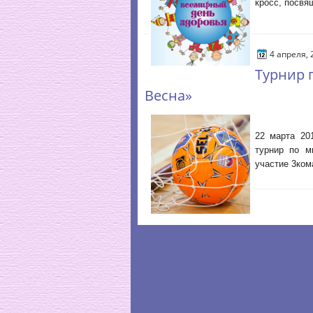
кросс, посвя
4 апреля,
Турнир 
Весна»
22 марта 20
турнир по м
участие 3ком