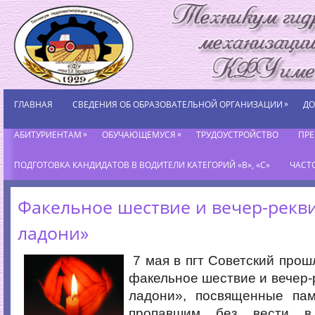
»
ГЛАВНАЯ
СВЕДЕНИЯ ОБ ОБРАЗОВАТЕЛЬНОЙ ОРГАНИЗАЦИИ
ДО
»
»
АБИТУРИЕНТАМ
ОБУЧАЮЩЕМУСЯ
ТРУДОУСТРОЙСТВО
ПР
ПОДГОТОВКА КАНДИДАТОВ В ВОДИТЕЛИ КАТЕГОРИЙ «В», «С»
ЧАСТ
Факельное шествие и вечер-рекви
ладони»
7 мая в пгт Советский про
факельное шествие и вечер-
ладони», посвященные па
пропавшим без вести в