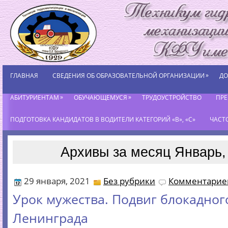
»
ГЛАВНАЯ
СВЕДЕНИЯ ОБ ОБРАЗОВАТЕЛЬНОЙ ОРГАНИЗАЦИИ
ДО
»
»
АБИТУРИЕНТАМ
ОБУЧАЮЩЕМУСЯ
ТРУДОУСТРОЙСТВО
ПР
ПОДГОТОВКА КАНДИДАТОВ В ВОДИТЕЛИ КАТЕГОРИЙ «В», «С»
ЧАСТ
Архивы за месяц Январь,
29 января, 2021
Без рубрики
Комментариев
Урок мужества. Подвиг блокадног
Ленинграда