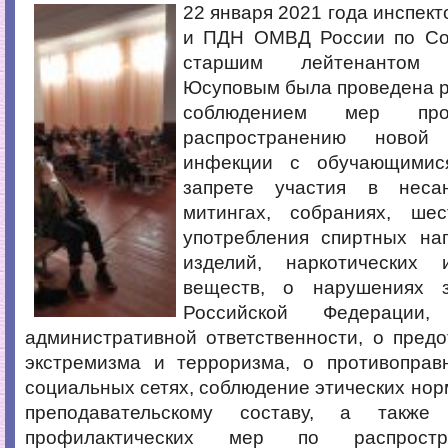
22 января 2021 года инспек
и ПДН ОМВД России по Со
старшим лейтенантом 
Юсуповым была проведена р
соблюдением мер про
распространению новой 
инфекции с обучающимис
запрете участия в несан
митингах, собраниях, ше
употребления спиртных нап
изделий, наркотических 
веществ, о нарушениях з
Российской Федерации
административной ответственности, о пред
экстремизма и терроризма, о противоправ
социальных сетях, соблюдение этических нор
преподавательскому составу, а также
профилактических мер по распрост