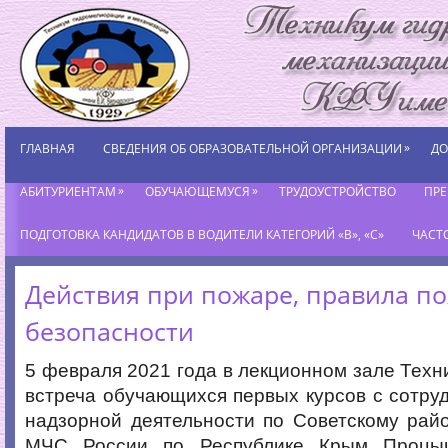
»
ГЛАВНАЯ
СВЕДЕНИЯ ОБ ОБРАЗОВАТЕЛЬНОЙ ОРГАНИЗАЦИИ
ДО
»
»
АБИТУРИЕНТАМ
ОБУЧАЮЩЕМУСЯ
ТРУДОУСТРОЙСТВО
ПР
ПОДГОТОВКА КАНДИДАТОВ В ВОДИТЕЛИ КАТЕГОРИЙ «В», «С»
ЧАСТ
Действия при пожаре, правила п
безопасности
5 февраля 2021 года в лекционном зале Техн
встреча обучающихся первых курсов с сотру
надзорной деятельности по Советскому рай
МЧС России по Республике Крым Процы