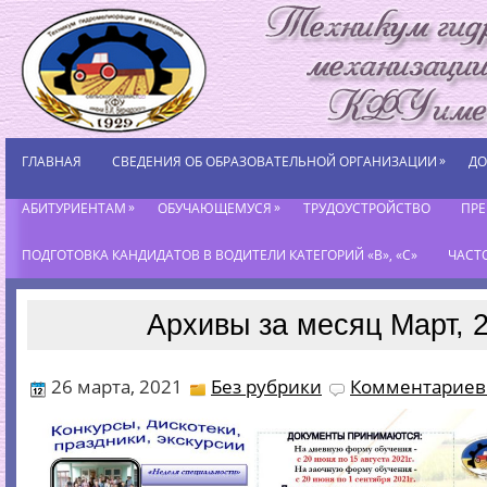
»
ГЛАВНАЯ
СВЕДЕНИЯ ОБ ОБРАЗОВАТЕЛЬНОЙ ОРГАНИЗАЦИИ
ДО
»
»
АБИТУРИЕНТАМ
ОБУЧАЮЩЕМУСЯ
ТРУДОУСТРОЙСТВО
ПР
ПОДГОТОВКА КАНДИДАТОВ В ВОДИТЕЛИ КАТЕГОРИЙ «В», «С»
ЧАСТ
Архивы за месяц Март, 
26 марта, 2021
Без рубрики
Комментариев 