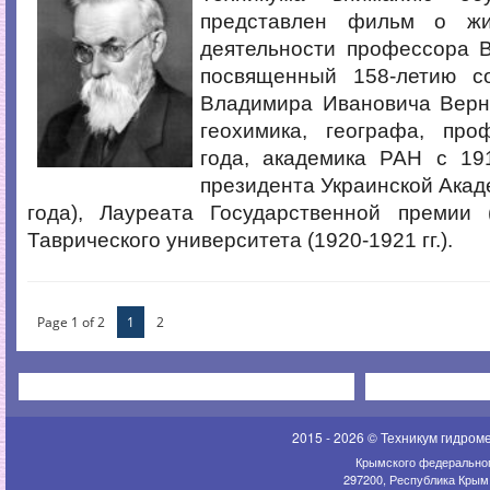
представлен фильм о ж
деятельности профессора В
посвященный 158-летию с
Владимира Ивановича Верна
геохимика, географа, пр
года, академика РАН с 191
президента Украинской Акаде
года), Лауреата Государственной премии (
Таврического университета (1920-1921 гг.).
Page 1 of 2
1
2
2015 - 2026 © Техникум гидром
Крымского федеральног
297200, Республика Крым,