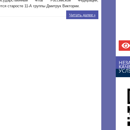
осударственный Флаг Российской Федерации,
тся старосте 11-А группы Дмитрук Виктории.
Читать далее »
НЕЗ
КАЧ
УСЛ