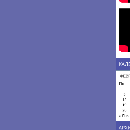
КАЛ
ФЕВР
Пн
5
12
19
26
« Янв
АРХ