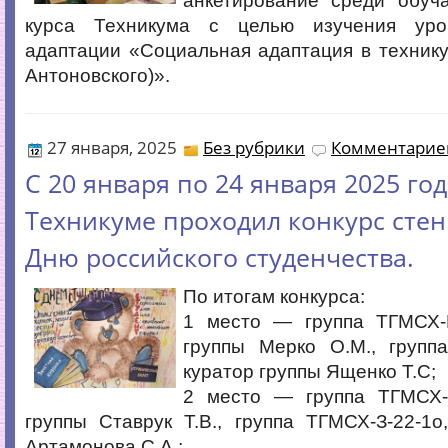
анкетирование среди обуч
курса Техникума с целью изучения уро
адаптации «Социальная адаптация в технику
Антоновского)».
27 января, 2025
Без рубрики
Комментариев
С 20 января по 24 января 2025 год
Техникуме проходил конкурс стенг
Дню российского студенчества.
По итогам конкурса:
1 место — группа ТГМСХ-Н
группы Мерко О.М., группа
куратор группы Ященко Т.С;
2 место — группа ТГМСХ-Б
группы Ставрук Т.В., группа ТГМСХ-З-22-1о
Артамонова С.А.;