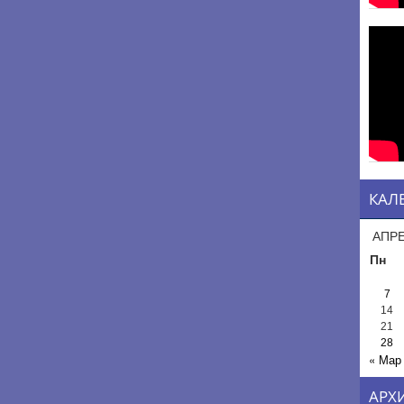
КАЛ
АПРЕ
Пн
7
14
21
28
« Мар
АРХ