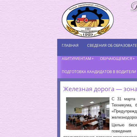
ГЛАВНАЯ
СВЕДЕНИЯ ОБ ОБРАЗОВАТ
»
»
АБИТУРИЕНТАМ
ОБУЧАЮЩЕМУСЯ
ПОДГОТОВКА КАНДИДАТОВ В ВОДИТЕЛИ К
Железная дорога — зон
С 31 марта 
Техникума, 
«Предупрежде
железнодорож
Целью бесе
поведения 