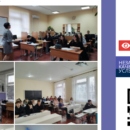
.
НЕЗ
КАЧ
УСЛ