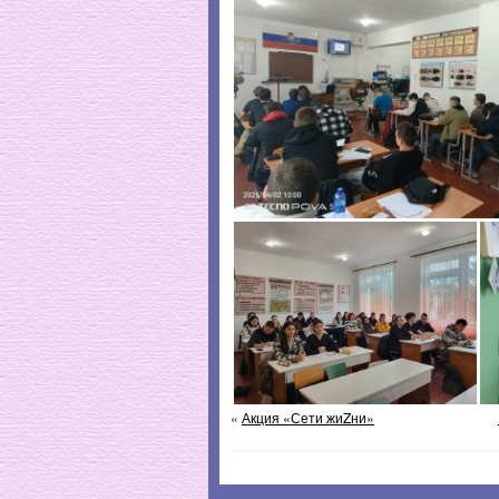
«
Акция «Сети жиZни»