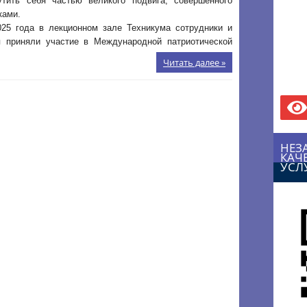
утить себя частью великого подвига, совершенного
ками.
025 года в лекционном зале Техникума сотрудники и
 приняли участие в Международной патриотической
Читать далее »
НЕЗ
КАЧ
УСЛ