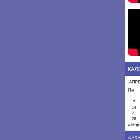
КАЛ
АПРЕ
Пн
7
14
21
28
« Мар
АРХ