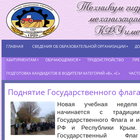
»
ГЛАВНАЯ
СВЕДЕНИЯ ОБ ОБРАЗОВАТЕЛЬНОЙ ОРГАНИЗАЦИИ
ДО
»
»
АБИТУРИЕНТАМ
ОБУЧАЮЩЕМУСЯ
ТРУДОУСТРОЙСТВО
ПР
ПОДГОТОВКА КАНДИДАТОВ В ВОДИТЕЛИ КАТЕГОРИЙ «В», «С»
ЧАСТ
Поднятие Государственного флаг
Новая учебная неделя
начинается с традици
Государственного Флага и 
РФ и Республики Крым.
Государственный Фла