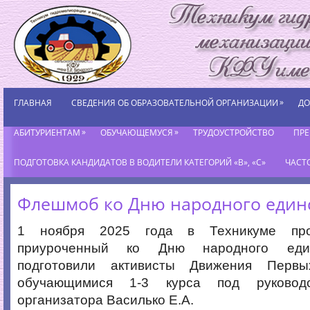
»
ГЛАВНАЯ
СВЕДЕНИЯ ОБ ОБРАЗОВАТЕЛЬНОЙ ОРГАНИЗАЦИИ
ДО
»
»
АБИТУРИЕНТАМ
ОБУЧАЮЩЕМУСЯ
ТРУДОУСТРОЙСТВО
ПР
ПОДГОТОВКА КАНДИДАТОВ В ВОДИТЕЛИ КАТЕГОРИЙ «В», «С»
ЧАСТ
Флешмоб ко Дню народного един
1 ноября 2025 года в Техникуме пр
приуроченный ко Дню народного един
подготовили активисты Движения Перв
обучающимися 1-3 курса под руководс
организатора Василько Е.А.