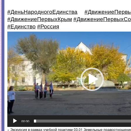
#ДеньНародногоЕдинства
#ДвижениеПерв
#ДвижениеПервыхКрым
#ДвижениеПервыхСо
#Единство
#Россия
Видеоплеер
00:00
«
Экскурсия в рамках учебной практики 03.01 Земельные правоотношени