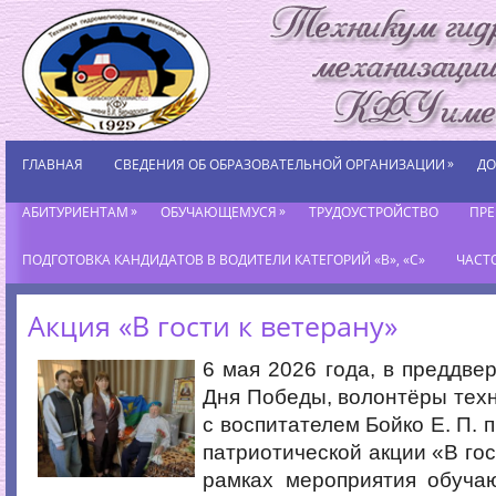
»
ГЛАВНАЯ
СВЕДЕНИЯ ОБ ОБРАЗОВАТЕЛЬНОЙ ОРГАНИЗАЦИИ
ДО
»
»
АБИТУРИЕНТАМ
ОБУЧАЮЩЕМУСЯ
ТРУДОУСТРОЙСТВО
ПР
ПОДГОТОВКА КАНДИДАТОВ В ВОДИТЕЛИ КАТЕГОРИЙ «В», «С»
ЧАСТ
Акция «В гости к ветерану»
6 мая 2026 года, в преддве
Дня Победы, волонтёры тех
с воспитателем Бойко Е. П. 
патриотической акции «В гос
рамках мероприятия обуча