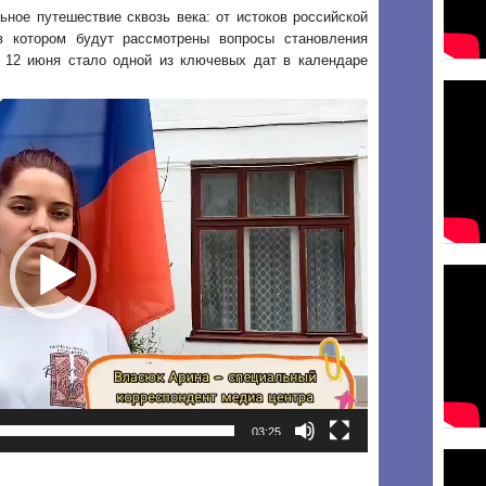
познавательный
ное путешествие сквозь века: от истоков российской
видеоролик
в котором будут рассмотрены вопросы становления
об
истории
 12 июня стало одной из ключевых дат в календаре
нашей
страны,
приуроченный
ко
Дню
России.
03:25