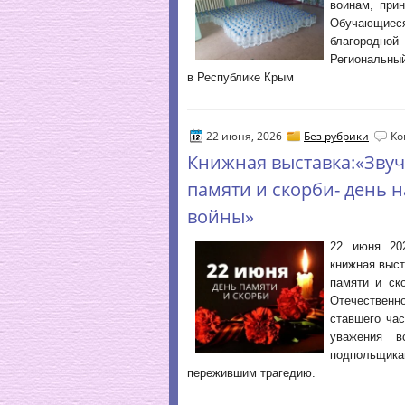
воинам, при
Обучающиес
благородной
Региональн
в Республике Крым
22 июня, 2026
Без рубрики
Ко
Книжная выставка:«Звуч
памяти и скорби- день 
войны»
22 июня 20
книжная выст
памяти и ск
Отечественн
ставшего ча
уважения 
подпольщика
пережившим трагедию.