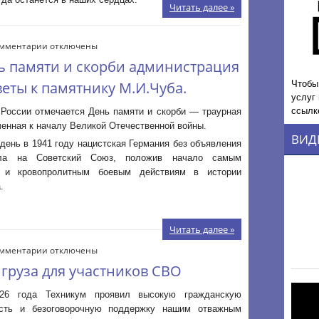
Читать далее »
к
мментарии
отключены
записи
нь памяти и скорби администрация
22
Чтобы
июня
еты к памятнику М.И.Чуба.
услуг
2026
года
ссылк
 России отмечается День памяти и скорби — траурная
в
ченная к началу Великой Отечественной войны.
День
ВИД
 день в 1941 году нацистская Германия без объявления
памяти
ла на Советский Союз, положив начало самым
и
 и кровопролитным боевым действиям в истории
скорби
администрация
.
Техникума
возложила
цветы
Читать далее »
к
к
мментарии
памятнику
отключены
записи
М.И.Чуба.
груза для участников СВО
Передача
специального
26 года Техникум проявил высокую гражданскую
груза
ость и безоговорочную поддержку нашим отважным
для