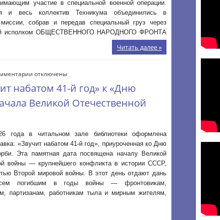
нимающим участие в специальной военной операции.
участников
я и весь коллектив Техникума объединились в
СВО
 миссии, собрав и передав специальный груз через
ый исполком ОБЩЕСТВЕННОГО НАРОДНОГО ФРОНТА
Читать далее »
к
мментарии
отключены
записи
ит набатом 41-й год» к «Дню
Книжная
выставка:«Звучит
начала Великой Отечественной
набатом
41-
й
26 года в читальном зале библиотеки оформлена
год»
авка: «Звучит набатом 41-й год», приуроченная ко Дню
к
«Дню
орби. Эта памятная дата посвящена началу Великой
памяти
ой войны — крупнейшего конфликта в истории СССР,
и
стью Второй мировой войны. В этот день отдают дань
скорби-
всем погибшим в годы войны — фронтовикам,
день
м, партизанам, работникам тыла и мирным жителям,
начала
Великой
Отечественной