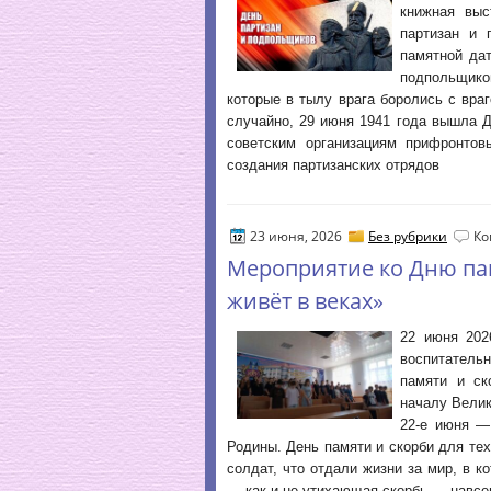
книжная выс
партизан и 
памятной да
подпольщико
которые в тылу врага боролись с вра
случайно, 29 июня 1941 года вышла 
советским организациям прифронтов
создания партизанских отрядов
23 июня, 2026
Без рубрики
Ко
Мероприятие ко Дню па
живёт в веках»
22 июня 202
воспитател
памяти и ск
началу Велик
22-е июня —
Родины. День памяти и скорби для тех
солдат, что отдали жизни за мир, в к
— как и не утихающая скорбь — навсег