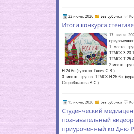
22 июня, 2026
Без рубрики
Ко
Итоги конкурса стенгаз
17 июня 202
приуроченног
1 место: гру
ТГМСХ-З-23-
ТГМСХ-Т-25-4
2 место: гру
Н-24-6о (куратор: Гасич С.В.).
3 место: группа ТГМСХ-Н-25-6о (кура
Скоробогатова А.С.).
15 июня, 2026
Без рубрики
Ко
Студенческий медиацен
познавательный видеор
приуроченный ко Дню Р