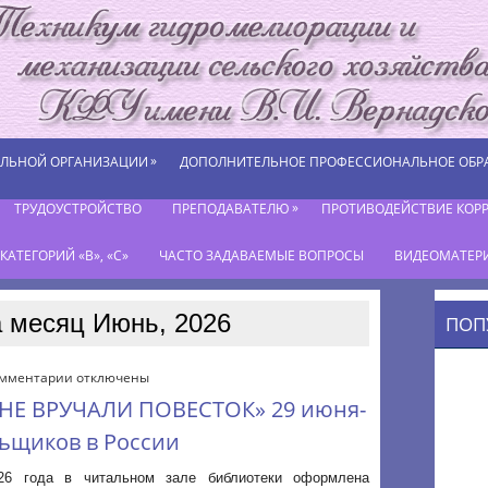
»
ЕЛЬНОЙ ОРГАНИЗАЦИИ
ДОПОЛНИТЕЛЬНОЕ ПРОФЕССИОНАЛЬНОЕ ОБР
»
ТРУДОУСТРОЙСТВО
ПРЕПОДАВАТЕЛЮ
ПРОТИВОДЕЙСТВИЕ КОР
АТЕГОРИЙ «В», «С»
ЧАСТО ЗАДАВАЕМЫЕ ВОПРОСЫ
ВИДЕОМАТЕР
 месяц Июнь, 2026
ПОП
к
мментарии
отключены
записи
 НЕ ВРУЧАЛИ ПОВЕСТОК» 29 июня-
Книжная
выставка:
льщиков в России
«ИМ
НЕ
26 года в читальном зале библиотеки оформлена