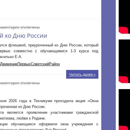
к
мментарии
отключены
записи
й ко Дню России
Флешмоб,
приуроченный
оялся флешмоб, приуроченный ко Дню России, который
ко
Первых совместно с обучающимися 1-3 курса под
Дню
асилько Е.А.
России
#ДвижениеПервыхСоветскийРайон
Читать далее »
к
мментарии
отключены
записи
Акция
«Окна
юня 2026 года в Техникуме проходила акция «Окна
России»
уроченная ко Дню России.
та является проявление участниками гражданской
риотизма, любви к Родине.
кции обучающиеся оформили окна учреждения с
священных празднованию Дня России!