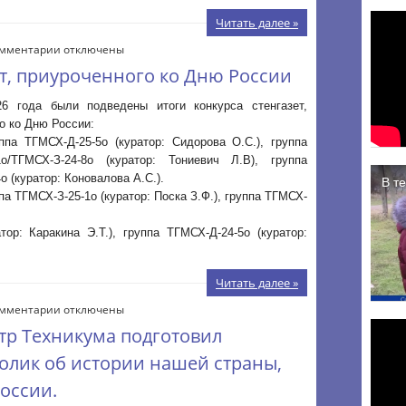
войны»
Читать далее »
к
мментарии
отключены
записи
ет, приуроченного ко Дню России
Итоги
конкурса
6 года были подведены итоги конкурса стенгазет,
стенгазет,
о ко Дню России:
приуроченного
ппа ТГМСХ-Д-25-5о (куратор: Сидорова О.С.), группа
ко
1о/ТГМСХ-З-24-8о (куратор: Тониевич Л.В), группа
Дню
о (куратор: Коновалова А.С.).
России
ппа ТГМСХ-З-25-1о (куратор: Поска З.Ф.), группа ТГМСХ-
тор: Каракина Э.Т.), группа ТГМСХ-Д-24-5о (куратор:
Читать далее »
к
мментарии
отключены
записи
тр Техникума подготовил
Студенческий
медиацентр
олик об истории нашей страны,
Техникума
оссии.
подготовил