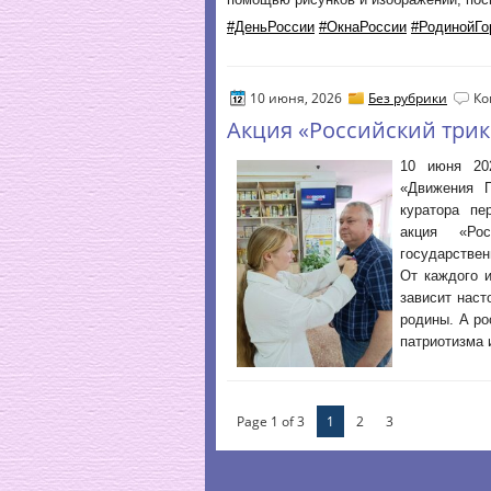
#ДеньРоссии
#ОкнаРоссии
#РодинойГо
10 июня, 2026
Без рубрики
Ко
Акция «Российский три
10 июня 20
«Движения П
куратора пе
акция «Рос
государствен
От каждого и
зависит нас
родины. А ро
патриотизма 
Page 1 of 3
1
2
3