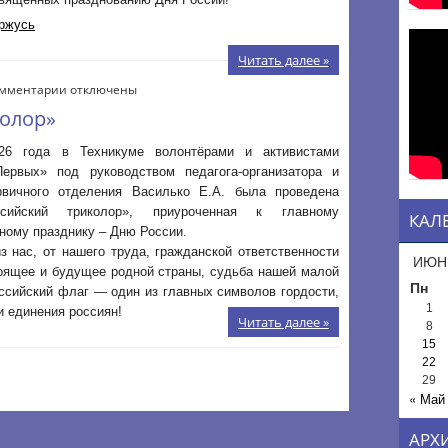
ржусь
Читать далее »
к
мментарии
отключены
записи
колор»
Акция
«Российский
26 года в Техникуме волонтёрами и активистами
триколор»
ервых» под руководством педагога-организатора и
рвичного отделения Василько Е.А. была проведена
сийский триколор», приуроченная к главному
КАЛ
ному празднику – Дню России.
з нас, от нашего труда, гражданской ответственности
ИЮН
тоящее и будущее родной страны, судьба нашей малой
Пн
ссийский флаг — один из главных символов гордости,
1
и единения россиян!
Читать далее »
8
15
22
29
« Май
АРХ