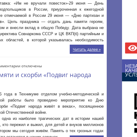
ВРУЧАЛИ
тавка: «Им не вручали повесток»-29 июня — День
ПОВЕСТОК»
подпольщиков в России, приуроченная к ежегодной
29
те отмечаемой в России 29 июня — «Дню партизан и
июня-
в». Цель праздника — отдать дань памяти героям,
День
гом и внесли вклад в общую Победу. Дата выбрана не
партизан
Директива Совнаркома СССР и ЦК ВКП(б) партийным и
и
ых областей, в которой указывалась необходимость
подпольщиков
в
Читать далее »
России
НЕЗ
к
мментарии
отключены
КАЧ
записи
мяти и скорби «Подвиг народа
УСЛ
Мероприятие
ко
Дню
памяти
6 года в Техникуме отделом учебно-методической и
и
ьной работы было проведено мероприятие ко Дню
скорби
орби «Подвиг народа живёт в веках», посвященное
«Подвиг
ой Отечественной войне.
народа
 одна из наиболее трагических дат в истории нашей
живёт
, кто пережил и выжил, для детей и внуков миллионов
в
отором мы сегодня живём. Память о тех грозных годах
веках»
да останется в наших сердцах.