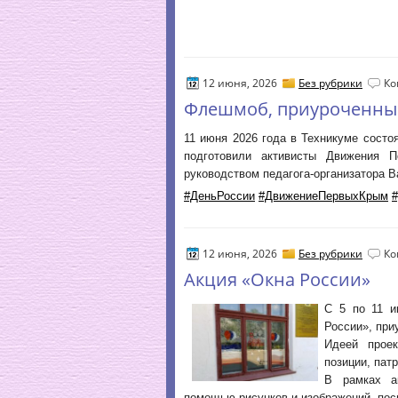
12 июня, 2026
Без рубрики
Ко
Флешмоб, приуроченны
11 июня 2026 года в Техникуме сост
подготовили активисты Движения 
руководством педагога-организатора В
#ДеньРоссии
#ДвижениеПервыхКрым
12 июня, 2026
Без рубрики
Ко
Акция «Окна России»
С 5 по 11 и
России», при
Идеей проек
позиции, пат
В рамках а
помощью рисунков и изображений, по