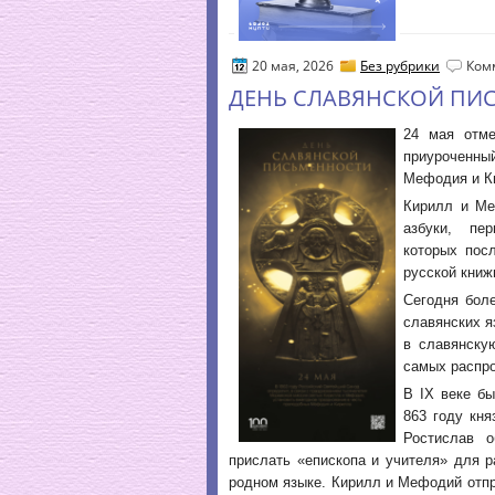
20 мая, 2026
Без рубрики
Ком
ДЕНЬ СЛАВЯНСКОЙ ПИ
24 мая отме
приуроченны
Мефодия и Ки
Кирилл и Ме
азбуки, пер
которых пос
русской книж
Сегодня бол
славянских я
в славянску
самых распр
В IX веке б
863 году кн
Ростислав о
прислать «епископа и учителя» для 
родном языке. Кирилл и Мефодий отпр