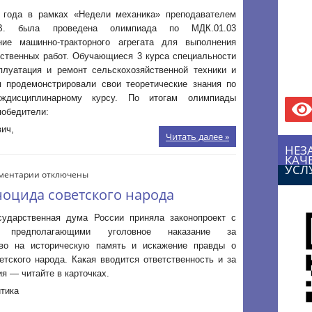
машинно-
 года в рамках «Недели механика» преподавателем
тракторного
.В. была проведена олимпиада по МДК.01.03
агрегата
для
ние машинно-тракторного агрегата для выполнения
выполнения
йственных работ. Обучающиеся 3 курса специальности
сельскохозяйственных
сплуатация и ремонт сельскохозяйственной техники и
работ
я продемонстрировали свои теоретические знания по
ждисциплинарному курсу. По итогам олимпиады
победители:
ич,
Читать далее »
НЕЗ
КАЧ
УСЛ
к
ментарии
отключены
записи
оцида советского народа
Осквернение
памяти
сударственная дума России приняла законопроект с
геноцида
и, предполагающими уголовное наказание за
советского
тво на историческую память и искажение правды о
народа
етского народа. Какая вводится ответственность и за
ия — читайте в карточках.
тика