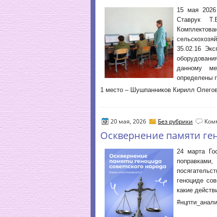
15 мая 2026
Ставрук Т
Комплектова
сельскохозя
35.02.16 Эк
оборудовани
данному ме
определены 
1 место – Шушпанников Кирилл Олегов
20 мая, 2026
Без рубрики
Ком
Осквернение памяти ген
24 марта Го
поправкам
посягательс
геноциде сов
какие действ
#нцпти_анали