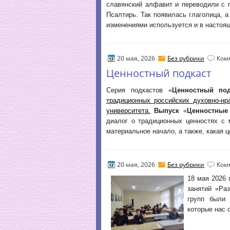
славянский алфавит и переводили с г
Псалтирь. Так появилась глаголица, 
изменениями используется и в настоя
20 мая, 2026
Без рубрики
Ком
Ценностный подкаст
Серия подкастов «
Ценностный под
традиционных российских духовно-нр
университета.
Выпуск
«
Ценностные
диалог о традиционных ценностях с 
материальное начало, а также, какая ц
20 мая, 2026
Без рубрики
Ком
18 мая 2026 
занятий «Ра
групп были 
которые нас 