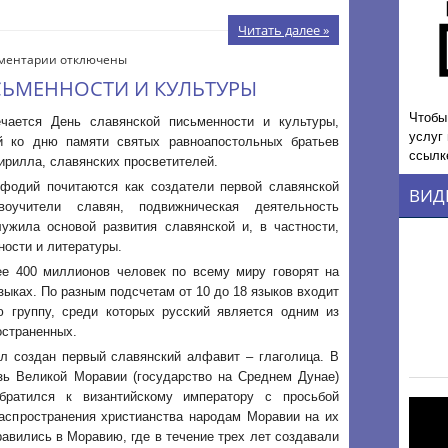
Читать далее »
к
ментарии
отключены
записи
СЬМЕННОСТИ И КУЛЬТУРЫ
ДЕНЬ
СЛАВЯНСКОЙ
Чтобы
чается День славянской письменности и культуры,
ПИСЬМЕННОСТИ
услуг
й ко дню памяти святых равноапостольных братьев
И
ссылк
рилла, славянских просветителей.
КУЛЬТУРЫ
фодий почитаются как создатели первой славянской
ВИД
воучители славян, подвижническая деятельность
лужила основой развития славянской и, в частности,
ности и литературы.
ее 400 миллионов человек по всему миру говорят на
зыках. По разным подсчетам от 10 до 18 языков входит
ю группу, среди которых русский является одним из
остраненных.
ыл создан первый славянский алфавит – глаголица. В
язь Великой Моравии (государство на Среднем Дунае)
братился к византийскому императору с просьбой
распространения христианства народам Моравии на их
авились в Моравию, где в течение трех лет создавали