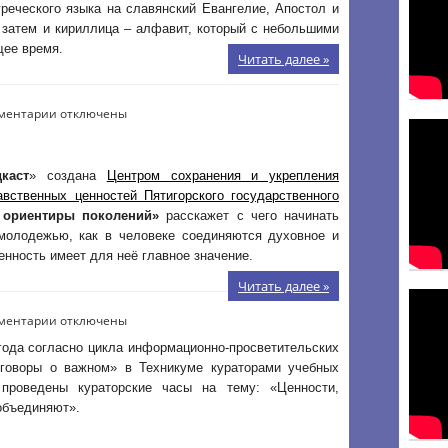
реческого языка на славянский Евангелие, Апостол и
а затем и кириллица – алфавит, который с небольшими
щее время.
Читать далее »
к
ментарии
отключены
записи
Ценностный
подкаст
каст
» создана
Центром сохранения и укрепления
авственных ценностей Пятигорского государственного
 ориентиры поколений»
расскажет с чего начинать
молодежью, как в человеке соединяются духовное и
енность имеет для неё главное значение.
Читать далее »
к
ментарии
отключены
записи
года согласно цикла информационно-просветительских
зговоры о важном» в Техникуме кураторами учебных
проведены кураторские часы на тему: «Ценности,
объединяют».