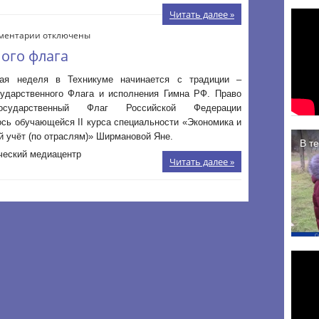
Читать далее »
к
ментарии
отключены
записи
ого флага
Поднятие
Государственного
ая неделя в Техникуме начинается с традиции –
флага
сударственного Флага и исполнения Гимна РФ. Право
осударственный Флаг Российской Федерации
сь обучающейся II курса специальности «Экономика и
й учёт (по отраслям)» Ширмановой Яне.
ческий медиацентр
Читать далее »