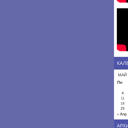
КАЛ
МАЙ 
Пн
4
11
18
25
« Апр
АРХ