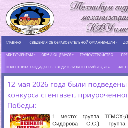
»
ГЛАВНАЯ
СВЕДЕНИЯ ОБ ОБРАЗОВАТЕЛЬНОЙ ОРГАНИЗАЦИИ
ДО
»
»
АБИТУРИЕНТАМ
ОБУЧАЮЩЕМУСЯ
ТРУДОУСТРОЙСТВО
ПР
ПОДГОТОВКА КАНДИДАТОВ В ВОДИТЕЛИ КАТЕГОРИЙ «В», «С»
ЧАСТ
12 мая 2026 года были подведены
конкурса стенгазет, приуроченно
Победы:
1 место: группа ТГМСХ-Д-
Сидорова О.С.), группа