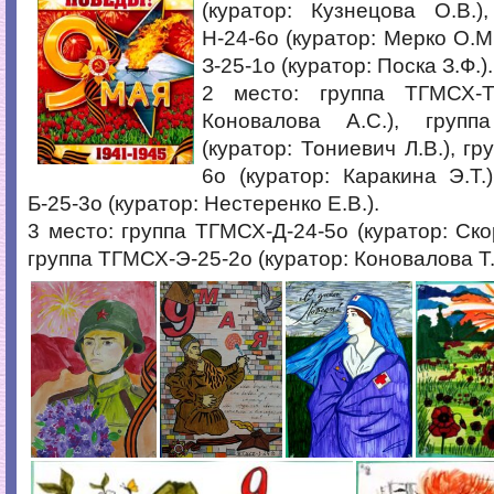
(куратор: Кузнецова О.В.)
Н-24-6о (куратор: Мерко О.М
З-25-1о (куратор: Поска З.Ф.).
2 место: группа ТГМСХ-Т-
Коновалова А.С.), групп
(куратор: Тониевич Л.В.), г
6о (куратор: Каракина Э.Т.
Б-25-3о (куратор: Нестеренко Е.В.).
3 место: группа ТГМСХ-Д-24-5о (куратор: Ско
группа ТГМСХ-Э-25-2о (куратор: Коновалова Т.