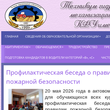
»
ГЛАВНАЯ
СВЕДЕНИЯ ОБ ОБРАЗОВАТЕЛЬНОЙ ОРГАНИЗАЦИИ
ДО
»
»
АБИТУРИЕНТАМ
ОБУЧАЮЩЕМУСЯ
ТРУДОУСТРОЙСТВО
ПР
ПОДГОТОВКА КАНДИДАТОВ В ВОДИТЕЛИ КАТЕГОРИЙ «В», «С»
ЧАСТ
Профилактическая беседа о прав
пожарной безопасности
20 мая 2026 года в актово
для обучающихся всех ку
профилактическая бесед
правилам пожарной безопа