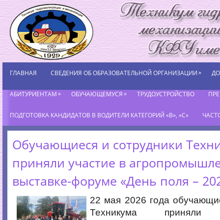
»
ГЛАВНАЯ
СВЕДЕНИЯ ОБ ОБРАЗОВАТЕЛЬНОЙ ОРГАНИЗАЦИИ
ДО
»
»
АБИТУРИЕНТАМ
ОБУЧАЮЩЕМУСЯ
ТРУДОУСТРОЙСТВО
ПР
ПОДГОТОВКА КАНДИДАТОВ В ВОДИТЕЛИ КАТЕГОРИЙ «В», «С»
ЧАСТ
Обучающиеся и сотрудники Техн
приняли участие в агропромышл
выставке-форуме «День поля – 20
22 мая 2026 года обучающи
Техникума принял