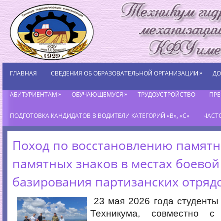
»
ГЛАВНАЯ
СВЕДЕНИЯ ОБ ОБРАЗОВАТЕЛЬНОЙ ОРГАНИЗАЦИИ
ДО
»
»
АБИТУРИЕНТАМ
ОБУЧАЮЩЕМУСЯ
ТРУДОУСТРОЙСТВО
ПР
ПОДГОТОВКА КАНДИДАТОВ В ВОДИТЕЛИ КАТЕГОРИЙ «В», «С»
ЧАСТ
Поход по восстановлению памятн
памятных знаков в местах боевой
базирования партизанских отряд
23 мая 2026 года студенты
Техникума, совместно с