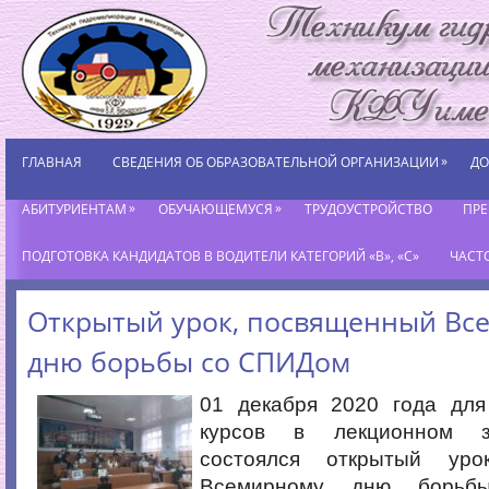
»
ГЛАВНАЯ
СВЕДЕНИЯ ОБ ОБРАЗОВАТЕЛЬНОЙ ОРГАНИЗАЦИИ
ДО
»
»
АБИТУРИЕНТАМ
ОБУЧАЮЩЕМУСЯ
ТРУДОУСТРОЙСТВО
ПР
ПОДГОТОВКА КАНДИДАТОВ В ВОДИТЕЛИ КАТЕГОРИЙ «В», «С»
ЧАСТ
Открытый урок, посвященный Вс
дню борьбы со СПИДом
01 декабря 2020 года дл
курсов в лекционном з
состоялся открытый уро
Всемирному дню борьб