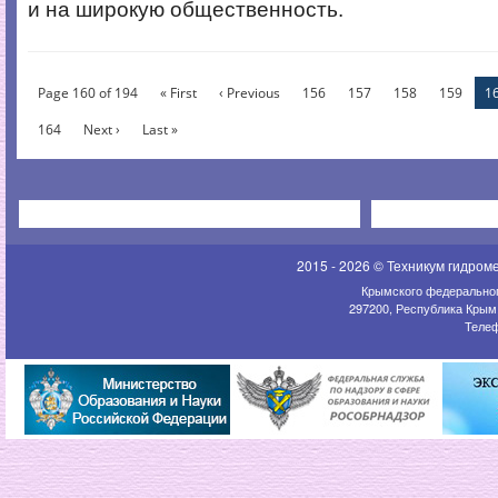
и на широкую общественность.
Page 160 of 194
« First
‹ Previous
156
157
158
159
1
164
Next ›
Last »
2015 - 2026 © Техникум гидром
Крымского федеральног
297200, Республика Крым,
Телеф