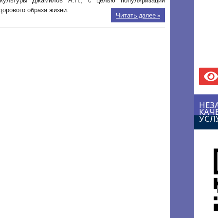
культуры Джамилов А.Н., с целью популяризации
здорового образа жизни.
Читать далее »
НЕЗ
КАЧ
УСЛ