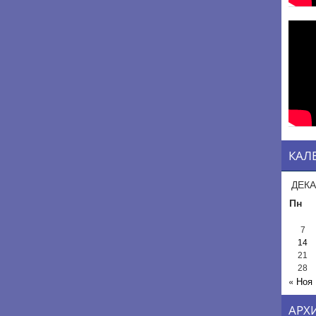
КАЛ
ДЕКА
Пн
7
14
21
28
« Ноя
АРХ