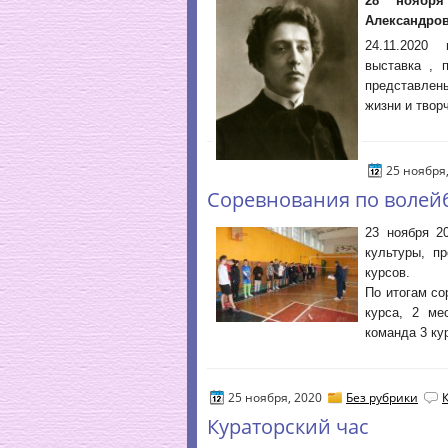
28 ноября
Александрови
24.11.2020 
выставка , 
представлен
жизни и твор
25 ноября
Cоревнования по волейб
23 ноября 2
культуры, п
курсов.
По итогам с
курса, 2 ме
команда 3 ку
25 ноября, 2020
Без рубрики
Кураторский час