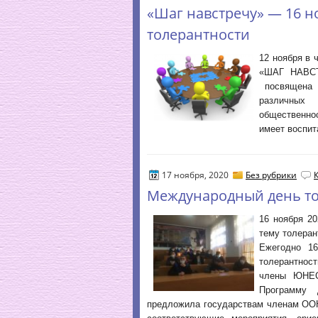
«Шаг навстречу» — 16 
толерантности
12 ноября в
«ШАГ НАВСТ
посвящена в
различных
общественно
имеет воспит
17 ноября, 2020
Без рубрики
Международный день то
16 ноября 20
тему толеран
Ежегодно 1
толерантност
члены ЮНЕС
Программу 
предложила государствам членам ООН