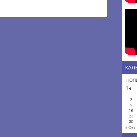
КАЛ
НОЯБ
Пн
2
9
16
23
30
« Окт