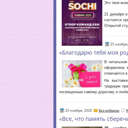
Это твоя воз
⠀
21 декабря в
состоится о
Открытой сту
25 ноября
«Благодарю тебя моя ро
В читальном
оформлена 
отмечается в
На выставке
традиции пр
посвященные самому дорогому и люби
25 ноября, 2020
Без рубрики
«Все, что память сбереч