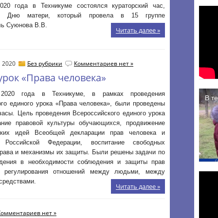
020 года в Техникуме состоялся кураторский час,
й Дню матери, который провела в 15 группе
ль Суюнова В.В.
Читать далее »
, 2020
Без рубрики
Комментариев нет »
рок «Права человека»
2020 года в Техникуме, в рамках проведения
ого единого урока «Права человека», были проведены
часы. Цель проведения Всероссийского единого урока
ние правовой культуры обучающихся, продвижение
ских идей Всеобщей декларации прав человека и
и Российской Федерации, воспитание свободных
права и механизмы их защиты. Были решены задачи по
дения в необходимости соблюдения и защиты прав
ти регулирования отношений между людьми, между
средствами.
Читать далее »
Комментариев нет »