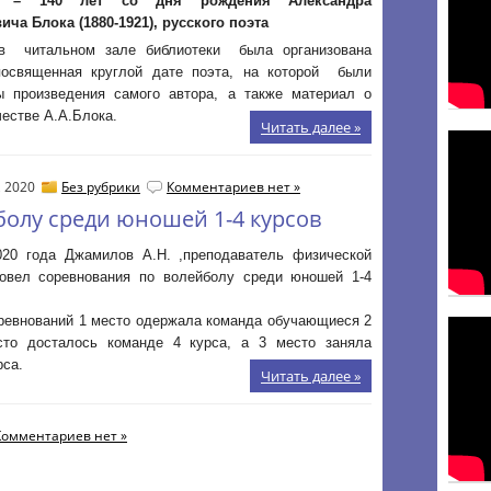
 – 140 лет со дня рождения Александра
ча Блока (1880-1921), русского поэта
в читальном зале библиотеки была организована
посвященная круглой дате поэта, на которой были
ы произведения самого автора, а также материал о
честве А.А.Блока.
Читать далее »
, 2020
Без рубрики
Комментариев нет »
олу среди юношей 1-4 курсов
020 года Джамилов А.Н. ,преподаватель физической
ровел соревнования по волейболу среди юношей 1-4
оревнований 1 место одержала команда обучающиеся 2
сто досталось команде 4 курса, а 3 место заняла
рса.
Читать далее »
Комментариев нет »