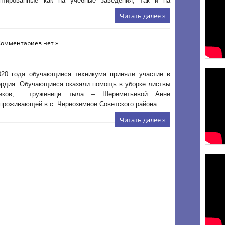
ентированные как на учебные заведения, так и на
Читать далее »
Комментариев нет »
020 года обучающиеся техникума приняли участие в
ердия. Обучающиеся оказали помощь в уборке листвы
ников, труженице тыла – Шереметьевой Анне
проживающей в с. Черноземное Советского района.
Читать далее »