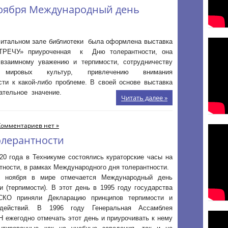
ноября Международный день
 читальном зале библиотеки была оформлена выставка
РЕЧУ» приуроченная к Дню толерантности, она
заимному уважению и терпимости, сотрудничеству
 мировых культур, привлечению внимания
сти к какой-либо проблеме. В своей основе выставка
ательное значение.
Читать далее »
Комментариев нет »
лерантности
20 года в Техникуме состоялись кураторские часы на
тности, в рамках Международного дня толерантности.
6 ноября в мире отмечается Международный день
и (терпимости). В этот день в 1995 году государства
КО приняли Декларацию принципов терпимости и
действий. В 1996 году Генеральная Ассамблея
 ежегодно отмечать этот день и приурочивать к нему