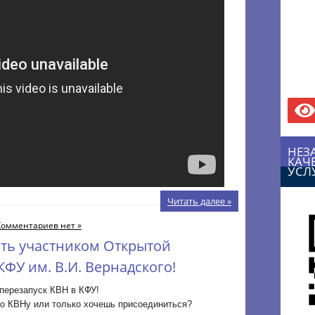
НЕЗ
КАЧ
УСЛ
Читать далее »
Комментариев нет »
ать участником Открытой
ФУ им. В.И. Вернадского!
перезапуск КВН в КФУ!
о КВНу или только хочешь присоединиться?