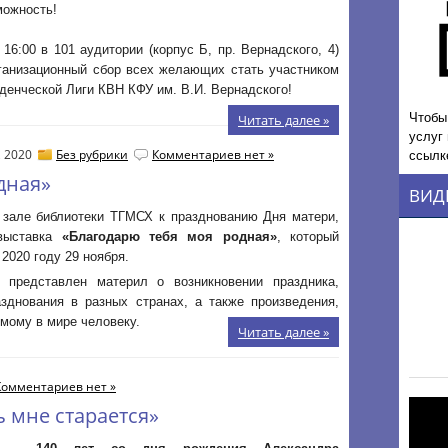
можность!
 16:00 в 101 аудитории (корпус Б, пр. Вернадского, 4)
рганизационный сбор всех желающих стать участником
денческой Лиги КВН КФУ им. В.И. Вернадского!
Чтобы
Читать далее »
услуг
ссылк
, 2020
Без рубрики
Комментариев нет »
дная»
ВИД
 зале библиотеки ТГМСХ к празднованию Дня матери,
выставка
«Благодарю тебя моя родная»
, который
 2020 году 29 ноября.
 представлен материл о возникновении праздника,
азднования в разных странах, а также произведения,
мому в мире человеку.
Читать далее »
Комментариев нет »
ь мне старается»