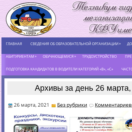
»
ГЛАВНАЯ
СВЕДЕНИЯ ОБ ОБРАЗОВАТЕЛЬНОЙ ОРГАНИЗАЦИИ
ДО
»
»
АБИТУРИЕНТАМ
ОБУЧАЮЩЕМУСЯ
ТРУДОУСТРОЙСТВО
ПР
ПОДГОТОВКА КАНДИДАТОВ В ВОДИТЕЛИ КАТЕГОРИЙ «В», «С»
ЧАСТ
Архивы за день 26 марта,
26 марта, 2021
Без рубрики
Комментариев 