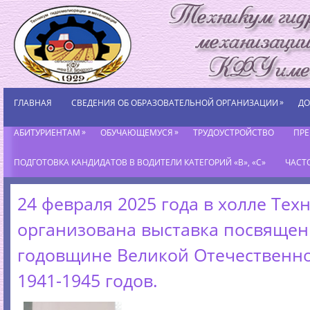
»
ГЛАВНАЯ
СВЕДЕНИЯ ОБ ОБРАЗОВАТЕЛЬНОЙ ОРГАНИЗАЦИИ
ДО
»
»
АБИТУРИЕНТАМ
ОБУЧАЮЩЕМУСЯ
ТРУДОУСТРОЙСТВО
ПР
ПОДГОТОВКА КАНДИДАТОВ В ВОДИТЕЛИ КАТЕГОРИЙ «В», «С»
ЧАСТ
24 февраля 2025 года в холле Тех
организована выставка посвящен
годовщине Великой Отечественн
1941-1945 годов.