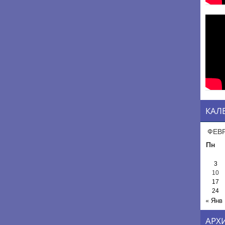
КАЛ
ФЕВР
Пн
3
10
17
24
« Янв
АРХ