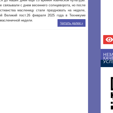
ся до наших дней еще со времен языческой культуры.
е связывали с днем весеннего солнцеворота, но после
истианства масленицу стали праздновать на неделе,
й Великий пост.26 февраля 2025 года в Техникуме
 масленичной недели.
Читать далее »
НЕЗ
КАЧ
УСЛ