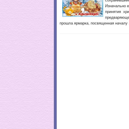
сохранивший
Изначально е
принятия хр
предваряюще
прошла ярмарка, посвященная началу