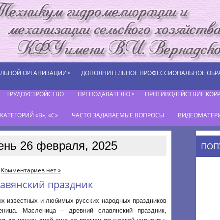
»
ЕЛЬНОЙ ОРГАНИЗАЦИИ
ДОПОЛНИТЕЛЬНОЕ ПРОФЕССИОНАЛЬНОЕ ОБР
»
ТРУДОУСТРОЙСТВО
ПРЕПОДАВАТЕЛЮ
ПРОТИВОДЕЙСТВИЕ КОР
АТЕГОРИЙ «В», «С»
ЧАСТО ЗАДАВАЕМЫЕ ВОПРОСЫ
ВИДЕОМАТЕР
ень 26 февраля, 2025
ПОП
Комментариев нет »
лавянский праздник
ых известных и любимых русских народных праздников
ница. Масленица – древний славянский праздник,