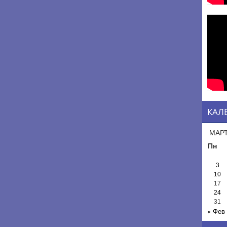
КАЛ
МАРТ
Пн
3
10
17
24
31
« Фев