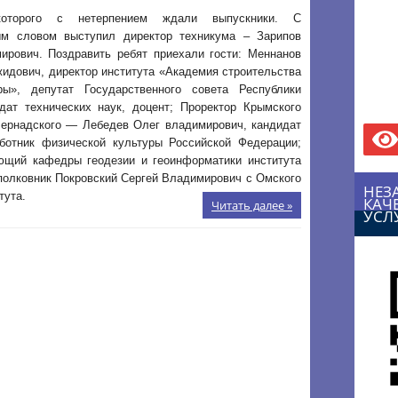
которого с нетерпением ждали выпускники. С
ым словом выступил директор техникума – Зарипов
ирович. Поздравить ребят приехали гости: Меннанов
идович, директор института «Академия строительства
ры», депутат Государственного совета Республики
дат технических наук, доцент; Проректор Крымского
Вернадского — Лебедев Олег владимирович, кандидат
ботник физической культуры Российской Федерации;
ющий кафедры геодезии и геоинформатики института
полковник Покровский Сергей Владимирович с Омского
НЕЗ
тута.
КАЧ
Читать далее »
УСЛ