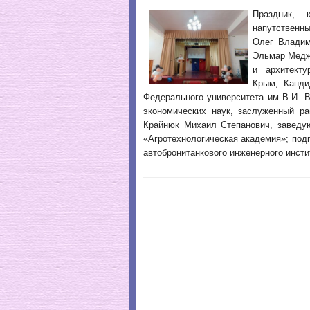
Праздник, 
напутственн
Олег Владим
Эльмар Медж
и архитекту
Крым, Канди
Федерального университета им В.И. 
экономических наук, заслуженный ра
Крайнюк Михаил Степанович, заведу
«Агротехнологическая академия»; под
автобронитанкового инженерного инсти