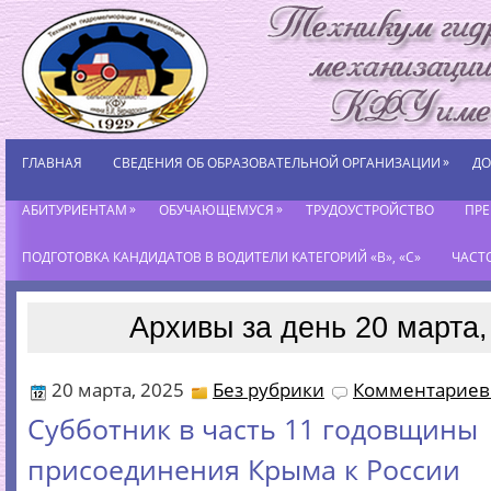
»
ГЛАВНАЯ
СВЕДЕНИЯ ОБ ОБРАЗОВАТЕЛЬНОЙ ОРГАНИЗАЦИИ
ДО
»
»
АБИТУРИЕНТАМ
ОБУЧАЮЩЕМУСЯ
ТРУДОУСТРОЙСТВО
ПР
ПОДГОТОВКА КАНДИДАТОВ В ВОДИТЕЛИ КАТЕГОРИЙ «В», «С»
ЧАСТ
Архивы за день 20 марта,
20 марта, 2025
Без рубрики
Комментариев 
Субботник в часть 11 годовщины
присоединения Крыма к России