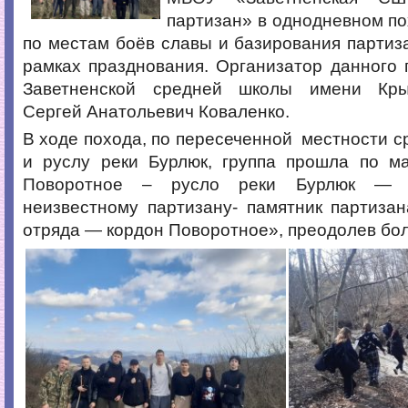
партизан» в однодневном по
по местам боёв славы и базирования партиза
рамках празднования. Организатор данного 
Заветненской средней школы имени Кры
Сергей Анатольевич Коваленко.
В ходе похода, по пересеченной местности с
и руслу реки Бурлюк, группа прошла по м
Поворотное – русло реки Бурлюк — к
неизвестному партизану- памятник партиза
отряда — кордон Поворотное», преодолев бол