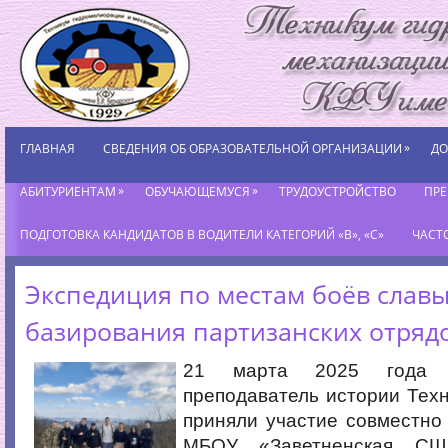
»
ГЛАВНАЯ
СВЕДЕНИЯ ОБ ОБРАЗОВАТЕЛЬНОЙ ОРГАНИЗАЦИИ
ДО
»
»
АБИТУРИЕНТАМ
ОБУЧАЮЩЕМУСЯ
ТРУДОУСТРОЙСТВО
ПР
ПОДГОТОВКА КАНДИДАТОВ В ВОДИТЕЛИ КАТЕГОРИЙ «В», «С»
ЧАСТ
Экспедиция по местам боёв славы
базирования партизанских отряд
21 марта 2025 года
преподаватель истории Техн
приняли участие совместно
МБОУ «Заветненская СШ