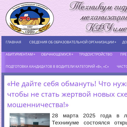
»
ГЛАВНАЯ
СВЕДЕНИЯ ОБ ОБРАЗОВАТЕЛЬНОЙ ОРГАНИЗАЦИИ
ДО
»
»
АБИТУРИЕНТАМ
ОБУЧАЮЩЕМУСЯ
ТРУДОУСТРОЙСТВО
ПР
ПОДГОТОВКА КАНДИДАТОВ В ВОДИТЕЛИ КАТЕГОРИЙ «В», «С»
ЧАСТ
«Не дайте себя обмануть! Что нуж
чтобы не стать жертвой новых сх
мошенничества!»
28 марта 2025 года в л
Техникуме состоялся отк