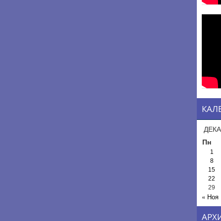
КАЛ
ДЕКА
Пн
1
8
15
22
29
« Ноя
АРХ