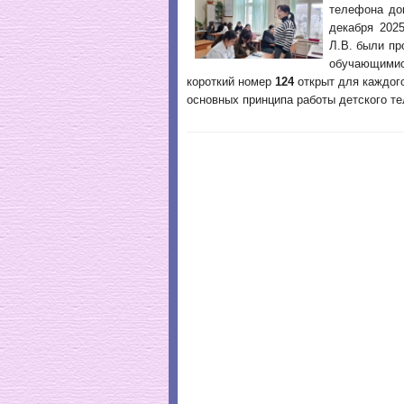
телефона до
декабря 202
Л.В. были п
обучающимис
короткий номер
124
открыт для каждог
основных принципа работы детского т