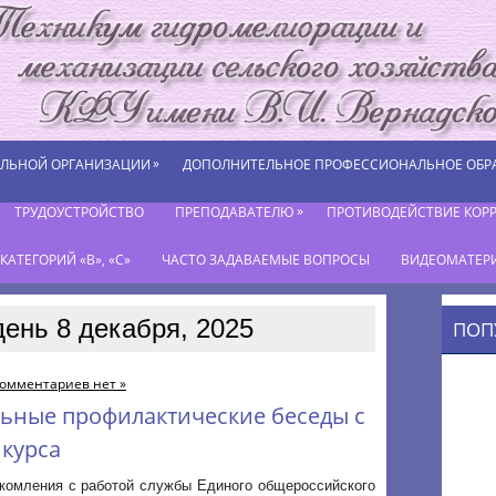
»
ЕЛЬНОЙ ОРГАНИЗАЦИИ
ДОПОЛНИТЕЛЬНОЕ ПРОФЕССИОНАЛЬНОЕ ОБР
»
ТРУДОУСТРОЙСТВО
ПРЕПОДАВАТЕЛЮ
ПРОТИВОДЕЙСТВИЕ КОР
АТЕГОРИЙ «В», «С»
ЧАСТО ЗАДАВАЕМЫЕ ВОПРОСЫ
ВИДЕОМАТЕР
день 8 декабря, 2025
ПОП
омментариев нет »
ьные профилактические беседы с
курса
акомления с работой службы Единого общероссийского