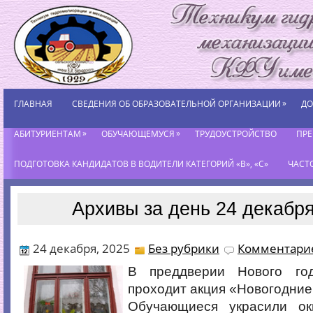
»
ГЛАВНАЯ
СВЕДЕНИЯ ОБ ОБРАЗОВАТЕЛЬНОЙ ОРГАНИЗАЦИИ
ДО
»
»
АБИТУРИЕНТАМ
ОБУЧАЮЩЕМУСЯ
ТРУДОУСТРОЙСТВО
ПР
ПОДГОТОВКА КАНДИДАТОВ В ВОДИТЕЛИ КАТЕГОРИЙ «В», «С»
ЧАСТ
Архивы за день 24 декабря
24 декабря, 2025
Без рубрики
Комментарие
В преддверии Нового го
проходит акция «Новогодние
Обучающиеся украсили ок