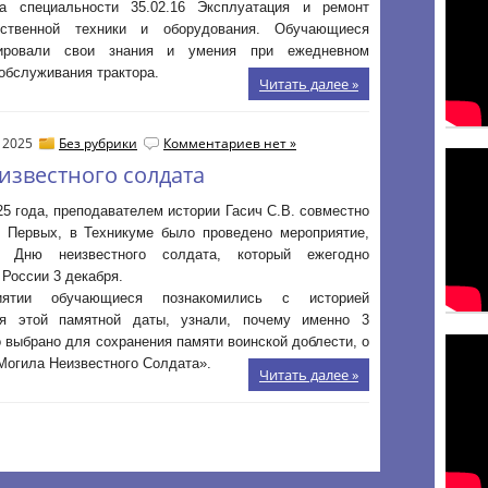
 специальности 35.02.16 Эксплуатация и ремонт
йственной техники и оборудования. Обучающиеся
рировали свои знания и умения при ежедневном
обслуживания трактора.
Читать далее »
, 2025
Без рубрики
Комментариев нет »
известного солдата
25 года, преподавателем истории Гасич С.В. совместно
 Первых, в Техникуме было проведено мероприятие,
е Дню неизвестного солдата, который ежегодно
 России 3 декабря.
ятии обучающиеся познакомились с историей
ия этой памятной даты, узнали, почему именно 3
 выбрано для сохранения памяти воинской доблести, о
Могила Неизвестного Солдата».
Читать далее »