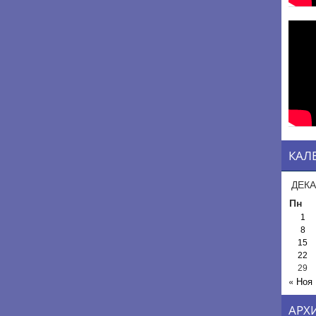
КАЛ
ДЕКА
Пн
1
8
15
22
29
« Ноя
АРХ