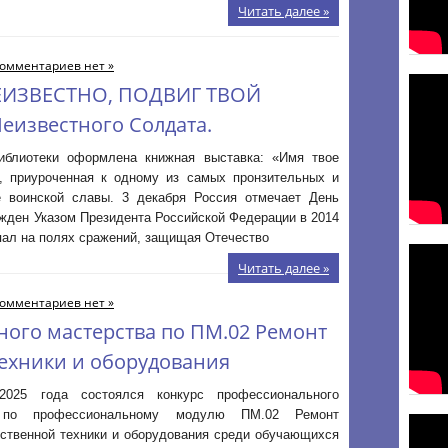
Читать далее »
омментариев нет »
НЕИЗВЕСТНО, ПОДВИГ ТВОЙ
еизвестного Солдата.
библиотеки оформлена книжная выставка: «Имя твое
», приуроченная к одному из самых пронзительных и
 воинской славы. 3 декабря Россия отмечает День
ежден Указом Президента Российской Федерации в 2014
 пал на полях сражений, защищая Отечество
Читать далее »
омментариев нет »
ого мастерства по ПМ.02 Ремонт
ехники и оборудования
2025 года состоялся конкурс профессионального
 по профессиональному модулю ПМ.02 Ремонт
йственной техники и оборудования среди обучающихся