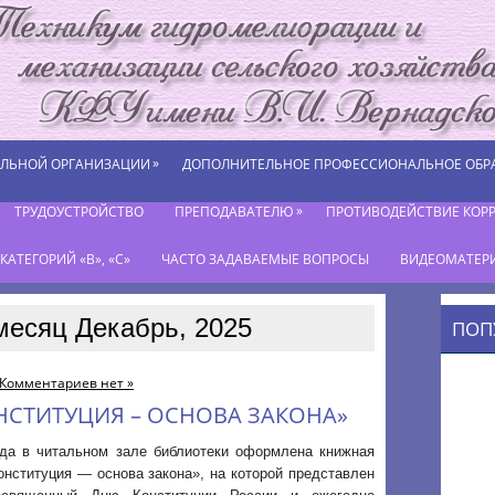
»
ЕЛЬНОЙ ОРГАНИЗАЦИИ
ДОПОЛНИТЕЛЬНОЕ ПРОФЕССИОНАЛЬНОЕ ОБР
»
ТРУДОУСТРОЙСТВО
ПРЕПОДАВАТЕЛЮ
ПРОТИВОДЕЙСТВИЕ КОР
АТЕГОРИЙ «В», «С»
ЧАСТО ЗАДАВАЕМЫЕ ВОПРОСЫ
ВИДЕОМАТЕР
месяц Декабрь, 2025
ПОП
Комментариев нет »
КОНСТИТУЦИЯ – ОСНОВА ЗАКОНА»
года в читальном зале библиотеки оформлена книжная
онституция — основа закона», на которой представлен