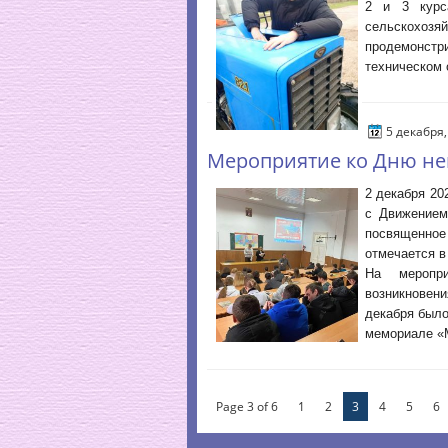
2 и 3 курса
сельскохозя
продемонст
техническом 
5 декабря
Мероприятие ко Дню не
2 декабря 20
с Движением
посвященно
отмечается в
На меропри
возникновен
декабря было
мемориале «
Page 3 of 6
1
2
3
4
5
6