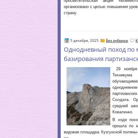
просветительская акция «Военно-
организовано с целью повышения уровн
страну.
5 декабря, 2025
Без рубрики
К
Однодневный поход по 
базирования партизанс
29 ноября 
Техникума
обучающимис
однодневно
партизанск
Солдата. Ор
средней шко
Коваленко.
В ходе похо
прошла по м
видовая площадка Хузгунской поляны-