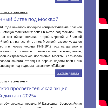
омментариев нет »
енный битве под Москвой
941
года началось победное контрнаступление Красной
 немецко-фашистских войск в битве под Москвой. Это
 из важнейших событий второй мировой и Великой
ой войны явилась битва под Москвой, развернувшаяся
-го и в первые месяцы 1941-1942 года на дальних и
дступах к столице. Гитлеровское командование,
военно-стратегическое положение Москвы, связывало
ровала захвата столицы в первые недели войны оно
 операцию под кодовым названием «Тайфун».
Читать далее »
омментариев нет »
ская просветительская акция
 диктант-2025»
еди обучающихся прошла IV Ежегодная Всероссийская