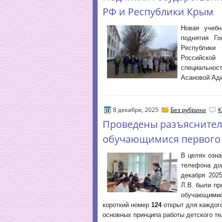
РФ и Республики Крым
Новая учебн
поднятия Г
Республики
Российской
специальнос
Асановой Ад
8 декабря, 2025
Без рубрики
К
Проведены разъяснител
обучающимися первого 
В целях озн
телефона до
декабря 202
Л.В. были п
обучающимис
короткий номер
124
открыт для каждог
основных принципа работы детского т