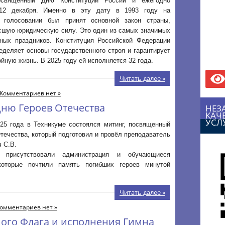
освященный Дню Конституции России и ежегодно
 12 декабря. Именно в эту дату в 1993 году на
 голосовании был принят основной закон страны,
шую юридическую силу. Это один из самых значимых
нных праздников. Конституция Российской Федерации
еделяет основы государственного строя и гарантирует
йную жизнь. В 2025 году ей исполняется 32 года.
Читать далее »
Комментариев нет »
ню Героев Отечества
НЕЗ
КАЧ
УСЛ
025 года в Техникуме состоялся митинг, посвященный
течества, который подготовил и провёл преподаватель
ч С.В.
 присутствовали администрация и обучающиеся
которые почтили память погибших героев минутой
Читать далее »
омментариев нет »
ного Флага и исполнения Гимна