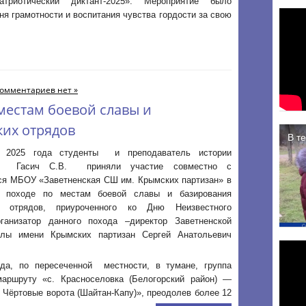
патриотический диктант-2025». Мероприятие было
я грамотности и воспитания чувства гордости за свою
омментариев нет »
местам боевой славы и
ких отрядов
2025 года студенты и преподаватель истории
 Гасич С.В. приняли участие совместно с
я МБОУ «Заветненская СШ им. Крымских партизан» в
м походе по местам боевой славы и базирования
их отрядов, приуроченного ко Дню Неизвестного
ганизатор данного похода –директор Заветненской
лы имени Крымских партизан Сергей Анатольевич
да, по пересеченной местности, в тумане, группа
аршруту «с. Красноселовка (Белогорский район) —
 Чёртовые ворота (Шайтан-Капу)», преодолев более 12