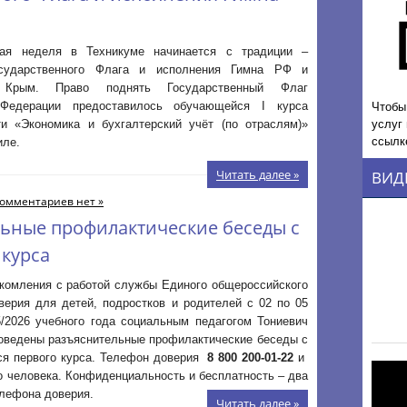
ая неделя в Техникуме начинается с традиции –
осударственного Флага и исполнения Гимна РФ и
 Крым. Право поднять Государственный Флаг
Чтобы
 Федерации предоставилось обучающейся I курса
услуг
ти «Экономика и бухгалтерский учёт (по отраслям)»
ссылк
иле.
Читать далее »
ВИД
омментариев нет »
ьные профилактические беседы с
курса
акомления с работой службы Единого общероссийского
верия для детей, подростков и родителей с 02 по 05
5/2026 учебного года социальным педагогом Тониевич
роведены разъяснительные профилактические беседы с
я первого курса. Телефон доверия
8 800 200-01-22
и
о человека. Конфиденциальность и бесплатность – два
елефона доверия.
Читать далее »