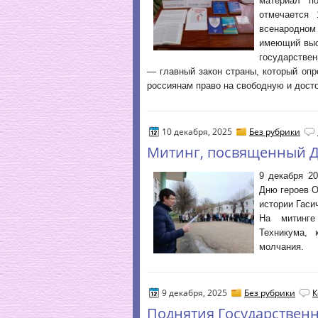
материал п
отмечается
всенародном
имеющий выс
государстве
— главный закон страны, который опр
россиянам право на свободную и досто
10 декабря, 2025
Без рубрики
Митинг, посвященный Д
9 декабря 2
Дню героев О
истории Гаси
На митинге
Техникума, 
молчания.
9 декабря, 2025
Без рубрики
К
Поднятия Государствен