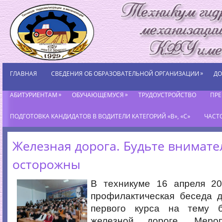
»
ГЛАВНАЯ
СВЕДЕНИЯ ОБ ОБРАЗОВАТЕЛЬНОЙ ОРГАНИЗАЦИИ
ДО
»
»
АБИТУРИЕНТАМ
ОБУЧАЮЩЕМУСЯ
ТРУДОУСТРОЙСТВО
ПР
ПОДГОТОВКА КАНДИДАТОВ В ВОДИТЕЛИ КАТЕГОРИЙ «В», «С»
ЧАСТ
Железная дорога. Будьте внимат
осторожны
В техникуме 16 апреля 2
профилактическая беседа 
первого курса на тему б
железной дороге. Меро