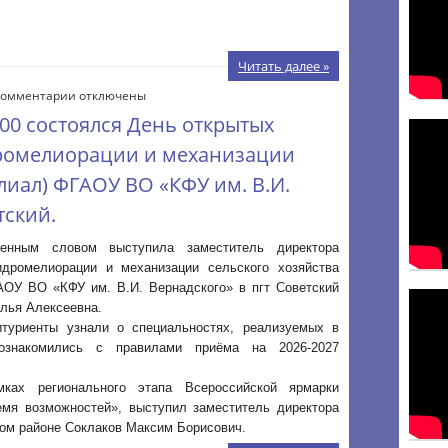
Читать далее »
к
Комментарии
отключены
записи
3.00 состоялся День открытых
17
апреля
дромелиорации и механизации
2026
лиал) ФГАОУ ВО «КФУ им. В.И.
года
в
тский.
13.00
состоялся
венным словом выступила заместитель директора
День
идромелиорации и механизации сельского хозяйства
открытых
АОУ ВО «КФУ им. В.И. Вернадского» в пгт Советский
дверей
лья Алексеевна.
в
туриенты узнали о специальностях, реализуемых в
Техникуме
гидромелиорации
 ознакомились с правилами приёма на 2026-2027
и
механизации
ках регионального этапа Всероссийской ярмарки
сельского
емя возможностей», выступил заместитель директора
хозяйства
ком районе Соклаков Максим Борисович.
(филиал)