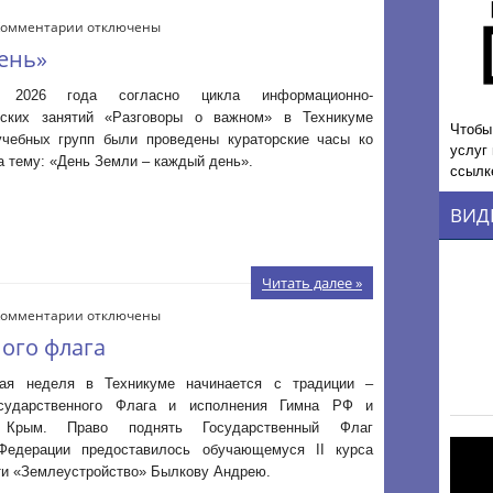
к
Комментарии
отключены
записи
ень»
«День
Земли
 2026 года согласно цикла информационно-
–
ьских занятий «Разговоры о важном» в Техникуме
каждый
Чтобы
учебных групп были проведены кураторские часы ко
день»
услуг
 тему: «День Земли – каждый день».
ссылк
ВИД
Читать далее »
к
Комментарии
отключены
записи
ого флага
Поднятие
Государственного
ая неделя в Техникуме начинается с традиции –
флага
осударственного Флага и исполнения Гимна РФ и
 Крым. Право поднять Государственный Флаг
Федерации предоставилось обучающемуся II курса
ти «Землеустройство» Былкову Андрею.