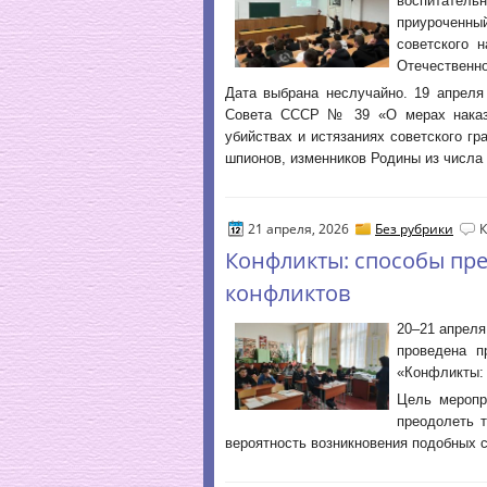
воспитател
приуроченн
советского 
Отечественно
Дата выбрана неслучайно. 19 апреля
Совета СССР № 39 «О мерах наказа
убийствах и истязаниях советского г
шпионов, изменников Родины из числа 
21 апреля, 2026
Без рубрики
Конфликты: способы пр
конфликтов
20–21 апреля
проведена п
«Конфликты: 
Цель меропр
преодолеть 
вероятность возникновения подобных 