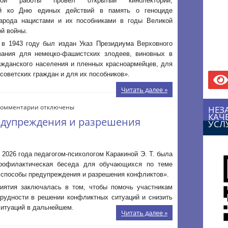
ьной работы провел открытый кинолекторий,
советского
ый ко Дню единых действий в память о геноциде
народа
народа нацистами и их пособниками в годы Великой
й войны.
 в 1943 году был издан Указ Президиума Верховного
ния для немецко-фашистских злодеев, виновных в
ражданского населения и пленных красноармейцев, для
советских граждан и для их пособников».
Читать далее »
к
Комментарии
отключены
НЕЗ
КАЧ
записи
едупреждения и разрешения
УСЛ
Конфликты:
способы
предупреждения
и
 2026 года педагогом‑психологом Каракиной Э. Т. была
разрешения
рофилактическая беседа для обучающихся по теме
конфликтов
способы предупреждения и разрешения конфликтов».
иятия заключалась в том, чтобы помочь участникам
трудности в решении конфликтных ситуаций и снизить
ситуаций в дальнейшем.
Читать далее »