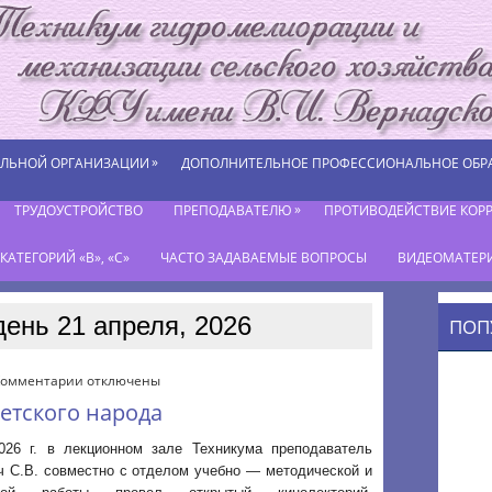
»
ЕЛЬНОЙ ОРГАНИЗАЦИИ
ДОПОЛНИТЕЛЬНОЕ ПРОФЕССИОНАЛЬНОЕ ОБР
»
ТРУДОУСТРОЙСТВО
ПРЕПОДАВАТЕЛЮ
ПРОТИВОДЕЙСТВИЕ КОР
АТЕГОРИЙ «В», «С»
ЧАСТО ЗАДАВАЕМЫЕ ВОПРОСЫ
ВИДЕОМАТЕР
день 21 апреля, 2026
ПОП
к
Комментарии
отключены
записи
ветского народа
В
память
026 г. в лекционном зале Техникума преподаватель
о
ч С.В. совместно с отделом учебно — методической и
геноциде