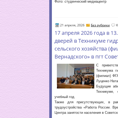
Фото: студенческий медиацентр
21 апреля, 2026
Без рубрики
17 апреля 2026 года в 1
дверей в Техникуме ги
сельского хозяйства (фи
Вернадского» в пгт Сове
С приветст
Техникума г
(филиал) ФГ
Луценко Ната
Будущие аби
Техникуме,
учебный год.
Также для присутствующих, в рам
трудоустройства «Работа России. Вр
Центра занятости населения в Советс