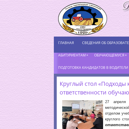
ГЛАВНАЯ
СВЕДЕНИЯ ОБ ОБРАЗОВАТ
»
»
АБИТУРИЕНТАМ
ОБУЧАЮЩЕМУСЯ
ПОДГОТОВКА КАНДИДАТОВ В ВОДИТЕЛИ К
Круглый стол «Подходы
ответственности обуча
27 апреля 
методическо
отделом уче
круглого сто
ответствен