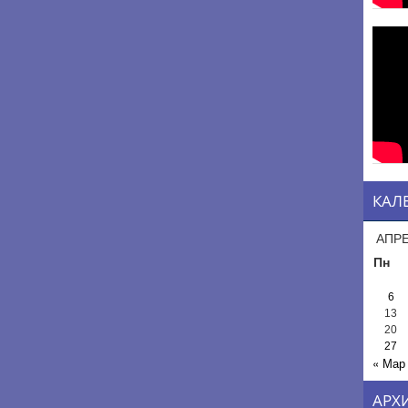
КАЛ
АПРЕ
Пн
6
13
20
27
« Мар
АРХ