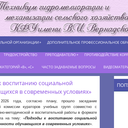
»
ЕЛЬНОЙ ОРГАНИЗАЦИИ
ДОПОЛНИТЕЛЬНОЕ ПРОФЕССИОНАЛЬНОЕ ОБР
»
ТРУДОУСТРОЙСТВО
ПРЕПОДАВАТЕЛЮ
ПРОТИВОДЕЙСТВИЕ КОР
АТЕГОРИЙ «В», «С»
ЧАСТО ЗАДАВАЕМЫЕ ВОПРОСЫ
ВИДЕОМАТЕР
 к воспитанию социальной
ПОП
ющихся в современных условиях»
2026 года, согласно плану, прошло заседание
й комиссии кураторов учебных групп совместно с
бно-методической и воспитательной работы в формате
ла на тему: «
Подходы к воспитанию социальной
ности обучающихся в современных условиях
».