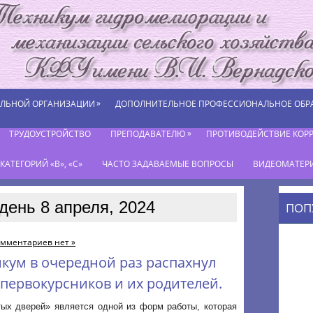
»
ЕЛЬНОЙ ОРГАНИЗАЦИИ
ДОПОЛНИТЕЛЬНОЕ ПРОФЕССИОНАЛЬНОЕ ОБР
»
ТРУДОУСТРОЙСТВО
ПРЕПОДАВАТЕЛЮ
ПРОТИВОДЕЙСТВИЕ КОР
АТЕГОРИЙ «В», «С»
ЧАСТО ЗАДАВАЕМЫЕ ВОПРОСЫ
ВИДЕОМАТЕР
день 8 апреля, 2024
ПОП
мментариев нет »
икум в очередной раз распахнул
 первокурсников и их родителей.
тых дверей» является одной из форм работы, которая