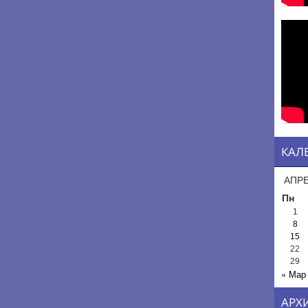
КАЛ
АПРЕ
Пн
1
8
15
22
29
« Мар
АРХ