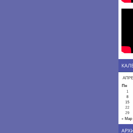
КАЛ
АПРЕ
Пн
1
8
15
22
29
« Мар
АРХ