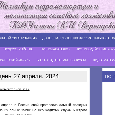
»
ЕЛЬНОЙ ОРГАНИЗАЦИИ
ДОПОЛНИТЕЛЬНОЕ ПРОФЕССИОНАЛЬНОЕ ОБР
»
ТРУДОУСТРОЙСТВО
ПРЕПОДАВАТЕЛЮ
ПРОТИВОДЕЙСТВИЕ КОР
АТЕГОРИЙ «В», «С»
ЧАСТО ЗАДАВАЕМЫЕ ВОПРОСЫ
ВИДЕОМАТЕР
день 27 апреля, 2024
ПОП
омментариев нет »
 апреля в России свой профессиональный праздник
на из самых жизненно необходимых служб быстрого