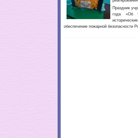
реагирования
Праздник учр
года «Об у
исторически
обеспечение пожарной безопасности Р