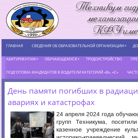
»
ГЛАВНАЯ
СВЕДЕНИЯ ОБ ОБРАЗОВАТЕЛЬНОЙ ОРГАНИЗАЦИИ
ДО
»
»
АБИТУРИЕНТАМ
ОБУЧАЮЩЕМУСЯ
ТРУДОУСТРОЙСТВО
ПР
ПОДГОТОВКА КАНДИДАТОВ В ВОДИТЕЛИ КАТЕГОРИЙ «В», «С»
ЧАСТ
День памяти погибших в радиац
авариях и катастрофах
24 апреля 2024 года обучаю
групп Техникума, посетил
казенное учреждение кул
историко-краеведческий м