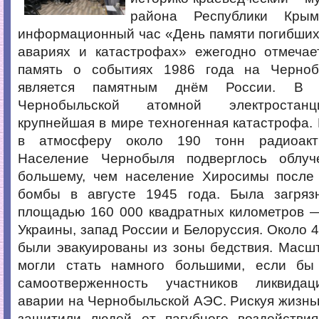
района Республики Кры
информационный час «День памяти погибших
авариях и катастрофах» ежегодно отмечае
память о событиях 1986 года на Черно
является памятным днём России.
В э
Чернобыльской атомной электростан
крупнейшая в мире техногенная катастрофа
в атмосферу около 190 тонн радиоакт
Население Чернобыля подверглось облу
большему, чем население Хиросимы после
бомбы в августе 1945 года. Была загряз
площадью 160 000 квадратных километров —
Украины, запад России и Белоруссия. Около 4
были эвакуированы из зоны бедствия. Масш
могли стать намного большими, если бы
самоотверженность участников ликвидац
аварии на Чернобыльской АЭС. Рискуя жизнь
защитили людей от пагубного воздействи