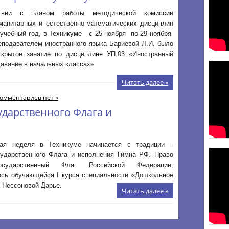
твии с планом работы методической комиссии
уманитарных и естественно-математических дисциплин
 учебный год, в Техникуме с 25 ноября по 29 ноября
еподавателем иностранного языка Бариевой Л.И. было
ткрытое занятие по дисциплине УП.03 «Иностранный
давание в начальных классах»
Читать далее »
омментариев нет »
ударственного Флага и
ая неделя в Техникуме начинается с традиции –
сударственного Флага и исполнения Гимна РФ. Право
осударственный Флаг Российской Федерации,
ось обучающейся I курса специальности «Дошкольное
 Нессоновой Дарье.
Читать далее »