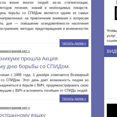
есла жизни многих людей: из-за стигматизации,
методов лечения, знаний и необходимых лекарств.
день борьбы со СПИДом является одним из самых
направленных на привлечение внимания к вопросам
ель дня — повышение осведомлённости населения
ространения, методах предотвращения и возможностях
Чтобы
услуг
ссылк
Читать далее »
ВИД
омментариев нет »
Техникуме прошла Акция
му дню борьбы со СПИДом.
ачиная с 1988 года, 1 декабря отмечается Всемирный
 со СПИДом. Этот день дает возможность людям во
ъединиться в борьбе с ВИЧ, продемонстрировать свою
ивущим с ВИЧ и вспомнить погибших от СПИДа людей.
Читать далее »
омментариев нет »
остранному языку