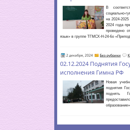
В соответс
социально-г
на 2024-2025
2024 года пр
проведено о
язык» в группе ТГМСХ-Н-24-6о «Препо
2 декабря, 2024
Без рубрики
К
02.12.2024 Поднятия Гос
исполнения Гимна РФ
Новая учебн
поднятия Го
поднять Г
предоставил
образование»