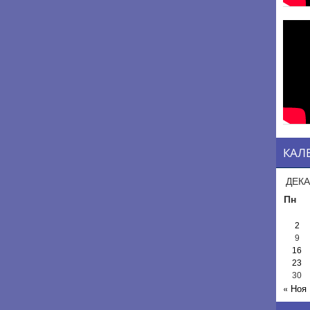
КАЛ
ДЕКА
Пн
2
9
16
23
30
« Ноя