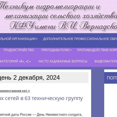
»
ЕЛЬНОЙ ОРГАНИЗАЦИИ
ДОПОЛНИТЕЛЬНОЕ ПРОФЕССИОНАЛЬНОЕ ОБР
»
ТРУДОУСТРОЙСТВО
ПРЕПОДАВАТЕЛЮ
ПРОТИВОДЕЙСТВИЕ КОР
АТЕГОРИЙ «В», «С»
ЧАСТО ЗАДАВАЕМЫЕ ВОПРОСЫ
ВИДЕОМАТЕР
день 2 декабря, 2024
ПОП
омментариев нет »
 сетей в 63 техническую группу
мятной даты России — День Неизвестного солдата,