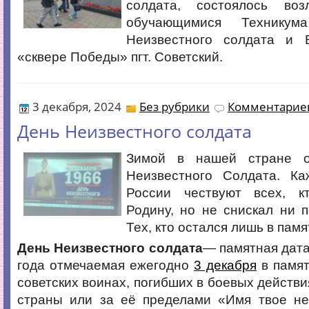
солдата, состоялось воз
обучающимися Техникум
Неизвестного солдата и 
«сквере Победы» пгт. Советский.
3 декабря, 2024
Без рубрики
Комментариев
День Неизвестного солдата
Зимой в нашей стране о
Неизвестного Солдата. К
России чествуют всех, к
Родину, но не снискал ни п
Тех, кто остался лишь в памя
День Неизвестного солдата
— памятная дата
года отмечаемая ежегодно
3 декабря
в памят
советских воинах, погибших в боевых действи
страны или за её пределами «Имя твое неи