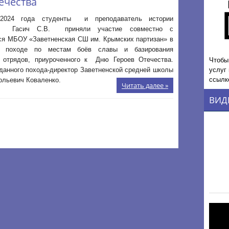
ечества
2024 года студенты и преподаватель истории
 Гасич С.В. приняли участие совместно с
я МБОУ «Заветненская СШ им. Крымских партизан» в
м походе по местам боёв славы и базирования
Чтобы
х отрядов, приуроченного к Дню Героев Отечества.
услуг
данного похода-директор Заветненской средней школы
ссылк
ольевич Коваленко.
Читать далее »
ВИД