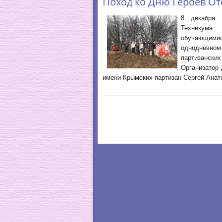
Поход ко Дню Героев От
8 декабря 
Техникума
обучающимис
однодневно
партизански
Организатор 
имени Крымских партизан Сергей Анат