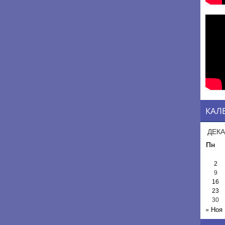
КАЛ
ДЕКА
Пн
2
9
16
23
30
« Ноя