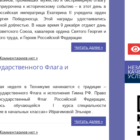
 воинов, проявивших мужество и беспримерную отвагу
приурочена к историческому событию – в этот день в
оссийская императрица Екатерина II учредила орден
оргия Победоносца. Этой награды удостаивались
кой доблестью. В наше время 9 декабря отдают дань
оветского Союза, кавалеров ордена Святого Георгия и
го труда, и Героев Российской Федерации.
Читать далее »
Комментариев нет »
ударственного Флага и
НЕЗ
КАЧ
УСЛ
ая неделя в Техникуме начинается с традиции –
сударственного Флага и исполнения Гимна РФ. Право
осударственный Флаг Российской Федерации,
илось обучающейся I курса специальности
е в начальных классах» Ибрагимовой Эльнаре .
Читать далее »
Комментариев нет »