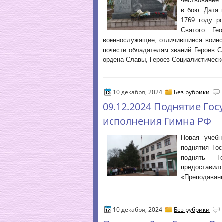
чествование
в бою. Дата 
1769 году р
Святого Ге
военнослужащие, отличившиеся воинс
почести обладателям званий Героев С
ордена Славы, Героев Социалистическо
10 декабря, 2024
Без рубрики
09.12.2024 Поднятие Гос
исполнения Гимна РФ
Новая учебн
поднятия Го
поднять Г
предостав
«Преподавани
10 декабря, 2024
Без рубрики