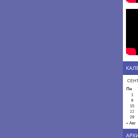
КАЛ
СЕНТ
Пн
1
8
15
22
29
« Авг
АРХ