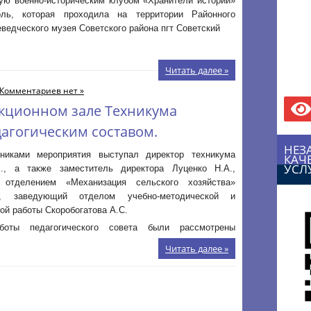
ную военно-историческим клубом «Хранители истории»
оль, которая проходила на территории Районного
еведческого музея Советского района пгт Советский
Читать далее »
Комментариев нет »
лекционном зале Техникума
дагогическим составом.
НЕЗ
никами мероприятия выступал директор техникума
КАЧ
УСЛ
., а также заместитель директора Луценко Н.А.,
 отделением «Механизация сельского хозяйства»
, заведующий отделом учебно-методической и
ой работы Скоробогатова А.С.
оты педагогического совета были рассмотрены
Читать далее »