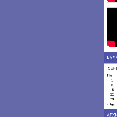
КАЛ
СЕНТ
Пн
1
8
15
22
29
« Авг
АРХ