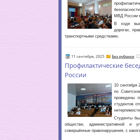
профилактич
безопасност
МВД России 
В ходе выс
дорогах, пра
транспортными средствами,
11 сентября, 2025
Без рубрики
Профилактические бесе
России
10 сентября
по Советско
проведены п
студентов от
нетерпимости
Студенты бы
обществе, административной и уг
совершённые правонарушения, с какого