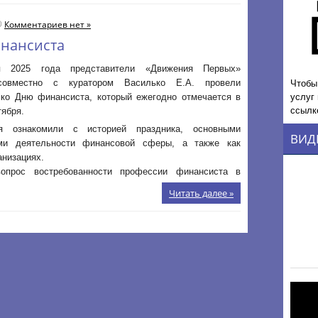
Комментариев нет »
нансиста
я 2025 года представители «Движения Первых»
Чтобы
совместно с куратором Василько Е.А. провели
услуг
 ко Дню финансиста, который ежегодно отмечается в
ссылк
тября.
я ознакомили с историей праздника, основными
ВИД
ми деятельности финансовой сферы, а также как
анизациях.
опрос востребованности профессии финансиста в
Читать далее »