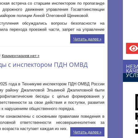
еская встреча со старшим инспектором по пропаганде
и дорожного движения управления Госавтоинспекции
майором полиции Анной Олеговной Щениковой.
тупления обсуждались вопросы безопасности на
вила перехода проезжей части, запрет на управление
Читать далее »
Комментариев нет »
ды с инспектором ПДН ОМВД
НЕЗ
КАЧ
УСЛ
 2025 года в Техникуме инспектором ПДН ОМВД России
му району Джалиловой Эльвиной Джалиловной были
рофилактические беседы с целью формирования у
ветственности за свои действия и поступки, развития
 к нарушениям общественного порядка.
ли ознакомлены с основными правилами поведения в
оловной ответственности несовершеннолетних за
 возраста наступает каждая из них.
Читать далее »