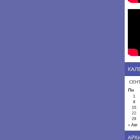
КАЛ
СЕНТ
Пн
1
8
15
22
29
« Авг
АРХ