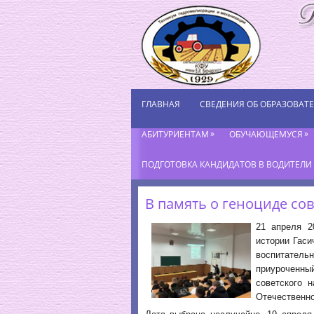
ГЛАВНАЯ
СВЕДЕНИЯ ОБ ОБРАЗОВАТ
»
»
АБИТУРИЕНТАМ
ОБУЧАЮЩЕМУСЯ
ПОДГОТОВКА КАНДИДАТОВ В ВОДИТЕЛИ К
В память о геноциде со
21 апреля 2
истории Гаси
воспитател
приуроченн
советского 
Отечественно