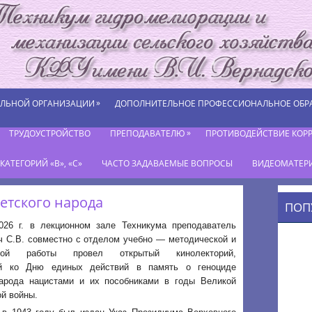
»
ЕЛЬНОЙ ОРГАНИЗАЦИИ
ДОПОЛНИТЕЛЬНОЕ ПРОФЕССИОНАЛЬНОЕ ОБР
»
ТРУДОУСТРОЙСТВО
ПРЕПОДАВАТЕЛЮ
ПРОТИВОДЕЙСТВИЕ КОР
АТЕГОРИЙ «В», «С»
ЧАСТО ЗАДАВАЕМЫЕ ВОПРОСЫ
ВИДЕОМАТЕР
ветского народа
ПОП
026 г. в лекционном зале Техникума преподаватель
ч С.В. совместно с отделом учебно — методической и
ьной работы провел открытый кинолекторий,
ый ко Дню единых действий в память о геноциде
народа нацистами и их пособниками в годы Великой
й войны.