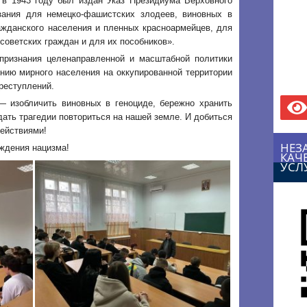
 в 1943 году был издан Указ Президиума Верховного
ния для немецко-фашистских злодеев, виновных в
ражданского населения и пленных красноармейцев, для
советских граждан и для их пособников».
признания целенаправленной и масштабной политики
ению мирного населения на оккупированной территории
реступлений.
 изобличить виновных в геноциде, бережно хранить
дать трагедии повториться на нашей земле. И добиться
ействиями!
НЕЗ
ждения нацизма!
КАЧ
УСЛ