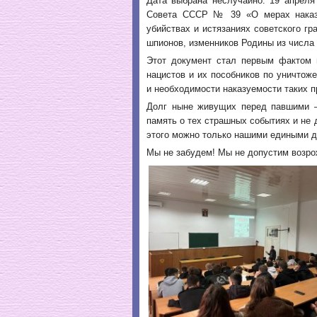
Дата выбрана неслучайно. 19 апреля
Совета СССР № 39 «О мерах наказа
убийствах и истязаниях советского г
шпионов, изменников Родины из числа 
Этот документ стал первым фактом 
нацистов и их пособников по уничтож
и необходимости наказуемости таких п
Долг ныне живущих перед павшими —
память о тех страшных событиях и не 
этого можно только нашими едиными д
Мы не забудем! Мы не допустим возро