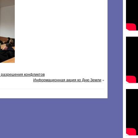
 разрешения конфликтов
Информационная акция ко Дню Земли
»