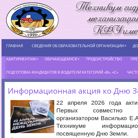
»
ГЛАВНАЯ
СВЕДЕНИЯ ОБ ОБРАЗОВАТЕЛЬНОЙ ОРГАНИЗАЦИИ
ДО
»
»
АБИТУРИЕНТАМ
ОБУЧАЮЩЕМУСЯ
ТРУДОУСТРОЙСТВО
ПР
ПОДГОТОВКА КАНДИДАТОВ В ВОДИТЕЛИ КАТЕГОРИЙ «В», «С»
ЧАСТ
Информационная акция ко Дню 
22 апреля 2026 года акт
Первых совместно с
организатором Василько Е.А
Техникуме информаци
посвященную Дню Земли.