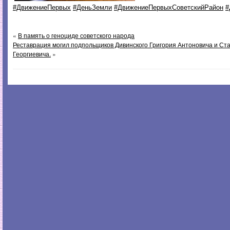
#ДвижениеПервых
#ДеньЗемли
#ДвижениеПервыхСоветскийРайон
#
«
В память о геноциде советского народа
Реставрация могил подпольщиков Дивинского Григория Антоновича и Ст
Георгиевича.
»